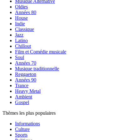
Musique Alternative
Oldies
Années 80
House
Indie
Classique
Jazz
Latino
Chillout
Film et Comédie musicale
Soul
Années 70
Musique traditionnelle
Reggaeton
Années 90
Trance
Heavy Metal
Ambient
Gospel
Thèmes les plus populaires
Informations
Culture
Sports