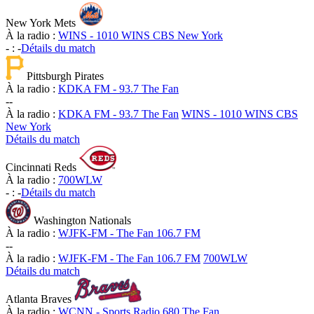
New York Mets
À la radio :
WINS - 1010 WINS CBS New York
-
:
-
Détails du match
Pittsburgh Pirates
À la radio :
KDKA FM - 93.7 The Fan
-
-
À la radio :
KDKA FM - 93.7 The Fan
WINS - 1010 WINS CBS
New York
Détails du match
Cincinnati Reds
À la radio :
700WLW
-
:
-
Détails du match
Washington Nationals
À la radio :
WJFK-FM - The Fan 106.7 FM
-
-
À la radio :
WJFK-FM - The Fan 106.7 FM
700WLW
Détails du match
Atlanta Braves
À la radio :
WCNN - Sports Radio 680 The Fan