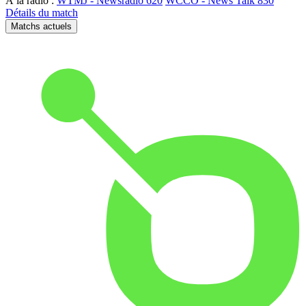
À la radio :
WTMJ - Newsradio 620
WCCO - News Talk 830
Détails du match
Matchs actuels