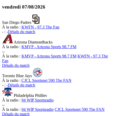
vendredi
07/08/2026
San Diego Padres
À la radio :
KWFN - 97.3 The Fan
-
:
-
Détails du match
Arizona Diamondbacks
À la radio :
KMVP - Arizona Sports 98.7 FM
-
-
À la radio :
KMVP - Arizona Sports 98.7 FM
KWFN - 97.3 The
Fan
Détails du match
Toronto Blue Jays
À la radio :
CJCL Sportsnet 590 The FAN
-
:
-
Détails du match
Philadelphia Phillies
À la radio :
94 WIP Sportsradio
-
-
À la radio :
94 WIP Sportsradio
CJCL Sportsnet 590 The FAN
Détails du match