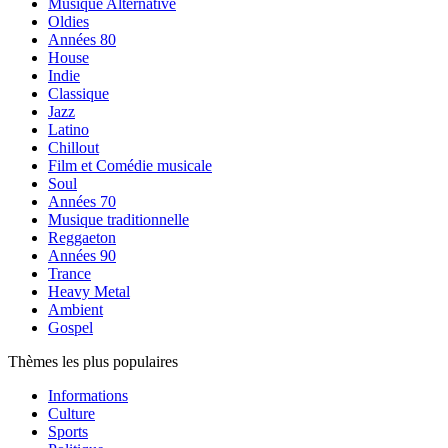
Musique Alternative
Oldies
Années 80
House
Indie
Classique
Jazz
Latino
Chillout
Film et Comédie musicale
Soul
Années 70
Musique traditionnelle
Reggaeton
Années 90
Trance
Heavy Metal
Ambient
Gospel
Thèmes les plus populaires
Informations
Culture
Sports