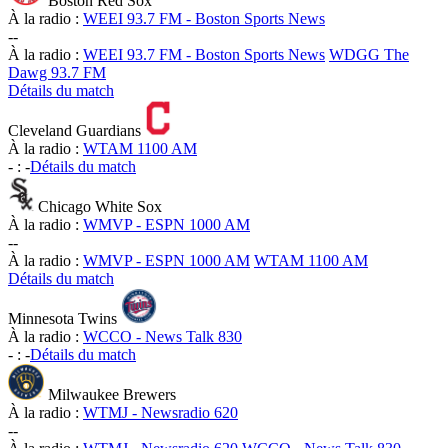
Boston Red Sox
À la radio :
WEEI 93.7 FM - Boston Sports News
-
-
À la radio :
WEEI 93.7 FM - Boston Sports News
WDGG The
Dawg 93.7 FM
Détails du match
Cleveland Guardians
À la radio :
WTAM 1100 AM
-
:
-
Détails du match
Chicago White Sox
À la radio :
WMVP - ESPN 1000 AM
-
-
À la radio :
WMVP - ESPN 1000 AM
WTAM 1100 AM
Détails du match
Minnesota Twins
À la radio :
WCCO - News Talk 830
-
:
-
Détails du match
Milwaukee Brewers
À la radio :
WTMJ - Newsradio 620
-
-