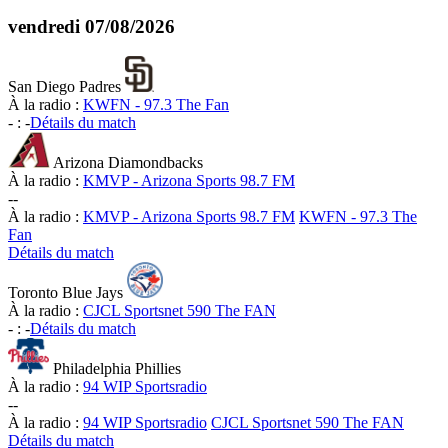
vendredi
07/08/2026
San Diego Padres
À la radio :
KWFN - 97.3 The Fan
-
:
-
Détails du match
Arizona Diamondbacks
À la radio :
KMVP - Arizona Sports 98.7 FM
-
-
À la radio :
KMVP - Arizona Sports 98.7 FM
KWFN - 97.3 The
Fan
Détails du match
Toronto Blue Jays
À la radio :
CJCL Sportsnet 590 The FAN
-
:
-
Détails du match
Philadelphia Phillies
À la radio :
94 WIP Sportsradio
-
-
À la radio :
94 WIP Sportsradio
CJCL Sportsnet 590 The FAN
Détails du match