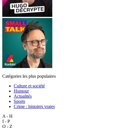
Catégories les plus populaires
Culture et société
Humour
Actualités
Sports
Crime : histoires vraies
A - H
I - P
Q - Z