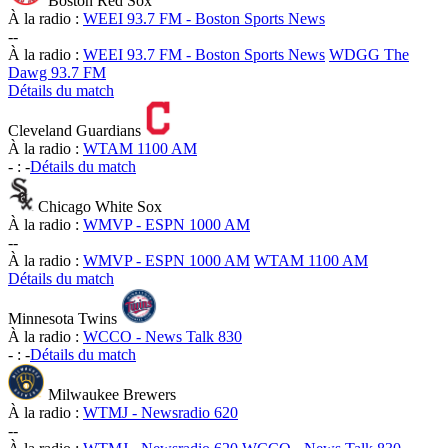
Boston Red Sox
À la radio :
WEEI 93.7 FM - Boston Sports News
-
-
À la radio :
WEEI 93.7 FM - Boston Sports News
WDGG The
Dawg 93.7 FM
Détails du match
Cleveland Guardians
À la radio :
WTAM 1100 AM
-
:
-
Détails du match
Chicago White Sox
À la radio :
WMVP - ESPN 1000 AM
-
-
À la radio :
WMVP - ESPN 1000 AM
WTAM 1100 AM
Détails du match
Minnesota Twins
À la radio :
WCCO - News Talk 830
-
:
-
Détails du match
Milwaukee Brewers
À la radio :
WTMJ - Newsradio 620
-
-