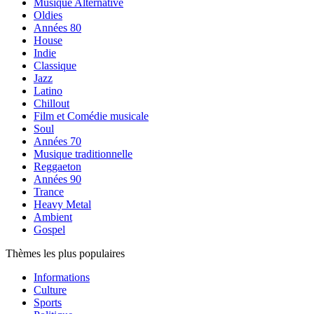
Musique Alternative
Oldies
Années 80
House
Indie
Classique
Jazz
Latino
Chillout
Film et Comédie musicale
Soul
Années 70
Musique traditionnelle
Reggaeton
Années 90
Trance
Heavy Metal
Ambient
Gospel
Thèmes les plus populaires
Informations
Culture
Sports