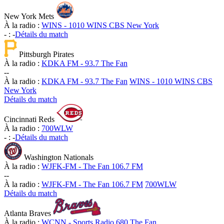
New York Mets
À la radio :
WINS - 1010 WINS CBS New York
-
:
-
Détails du match
Pittsburgh Pirates
À la radio :
KDKA FM - 93.7 The Fan
-
-
À la radio :
KDKA FM - 93.7 The Fan
WINS - 1010 WINS CBS
New York
Détails du match
Cincinnati Reds
À la radio :
700WLW
-
:
-
Détails du match
Washington Nationals
À la radio :
WJFK-FM - The Fan 106.7 FM
-
-
À la radio :
WJFK-FM - The Fan 106.7 FM
700WLW
Détails du match
Atlanta Braves
À la radio :
WCNN - Sports Radio 680 The Fan