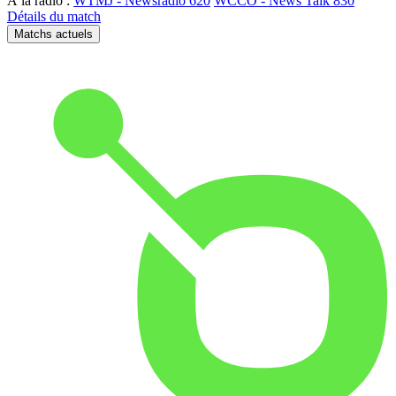
À la radio :
WTMJ - Newsradio 620
WCCO - News Talk 830
Détails du match
Matchs actuels