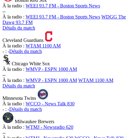
Boston Red Sox
À la radio :
WEEI 93.7 FM - Boston Sports News
-
-
À la radio :
WEEI 93.7 FM - Boston Sports News
WDGG The
Dawg 93.7 FM
Détails du match
Cleveland Guardians
À la radio :
WTAM 1100 AM
-
:
-
Détails du match
Chicago White Sox
À la radio :
WMVP - ESPN 1000 AM
-
-
À la radio :
WMVP - ESPN 1000 AM
WTAM 1100 AM
Détails du match
Minnesota Twins
À la radio :
WCCO - News Talk 830
-
:
-
Détails du match
Milwaukee Brewers
À la radio :
WTMJ - Newsradio 620
-
-