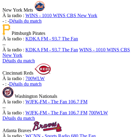
New York Mets
À la radio :
WINS - 1010 WINS CBS New York
-
:
-
Détails du match
Pittsburgh Pirates
À la radio :
KDKA FM - 93.7 The Fan
-
-
À la radio :
KDKA FM - 93.7 The Fan
WINS - 1010 WINS CBS
New York
Détails du match
Cincinnati Reds
À la radio :
700WLW
-
:
-
Détails du match
Washington Nationals
À la radio :
WJFK-FM - The Fan 106.7 FM
-
-
À la radio :
WJFK-FM - The Fan 106.7 FM
700WLW
Détails du match
Atlanta Braves
À la radio :
WCNN - Sports Radio 680 The Fan