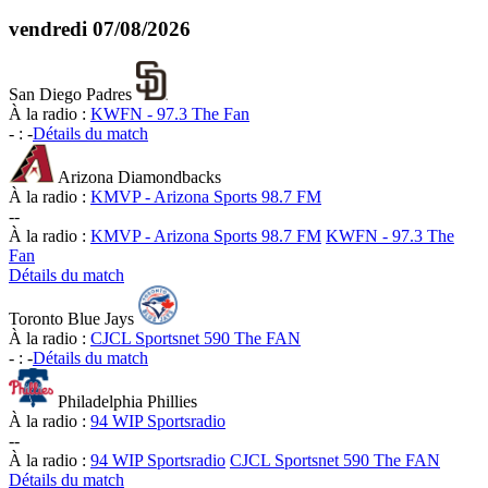
vendredi
07/08/2026
San Diego Padres
À la radio :
KWFN - 97.3 The Fan
-
:
-
Détails du match
Arizona Diamondbacks
À la radio :
KMVP - Arizona Sports 98.7 FM
-
-
À la radio :
KMVP - Arizona Sports 98.7 FM
KWFN - 97.3 The
Fan
Détails du match
Toronto Blue Jays
À la radio :
CJCL Sportsnet 590 The FAN
-
:
-
Détails du match
Philadelphia Phillies
À la radio :
94 WIP Sportsradio
-
-
À la radio :
94 WIP Sportsradio
CJCL Sportsnet 590 The FAN
Détails du match