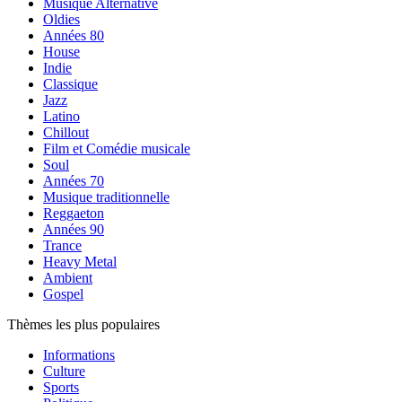
Musique Alternative
Oldies
Années 80
House
Indie
Classique
Jazz
Latino
Chillout
Film et Comédie musicale
Soul
Années 70
Musique traditionnelle
Reggaeton
Années 90
Trance
Heavy Metal
Ambient
Gospel
Thèmes les plus populaires
Informations
Culture
Sports