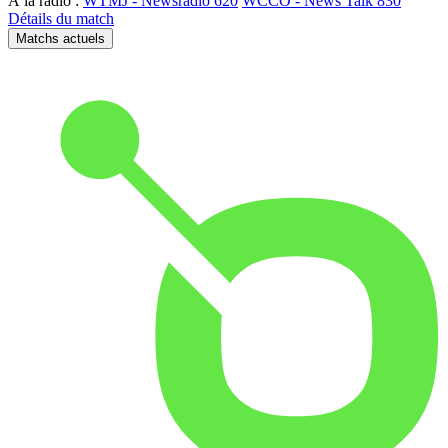
À la radio :
WTMJ - Newsradio 620
WCCO - News Talk 830
Détails du match
Matchs actuels