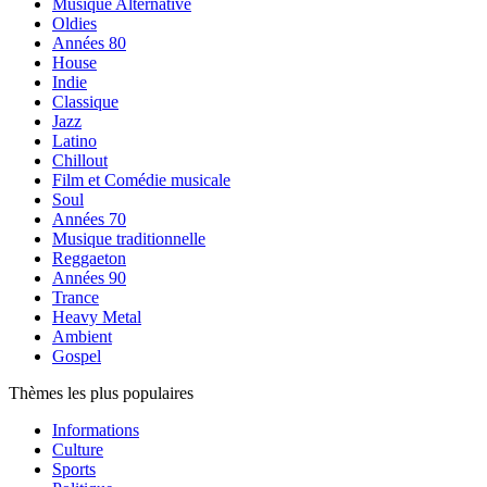
Musique Alternative
Oldies
Années 80
House
Indie
Classique
Jazz
Latino
Chillout
Film et Comédie musicale
Soul
Années 70
Musique traditionnelle
Reggaeton
Années 90
Trance
Heavy Metal
Ambient
Gospel
Thèmes les plus populaires
Informations
Culture
Sports