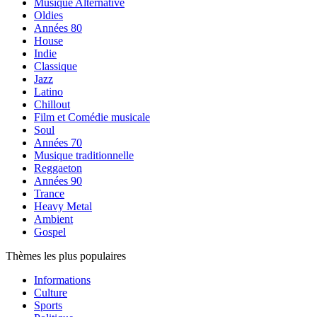
Musique Alternative
Oldies
Années 80
House
Indie
Classique
Jazz
Latino
Chillout
Film et Comédie musicale
Soul
Années 70
Musique traditionnelle
Reggaeton
Années 90
Trance
Heavy Metal
Ambient
Gospel
Thèmes les plus populaires
Informations
Culture
Sports