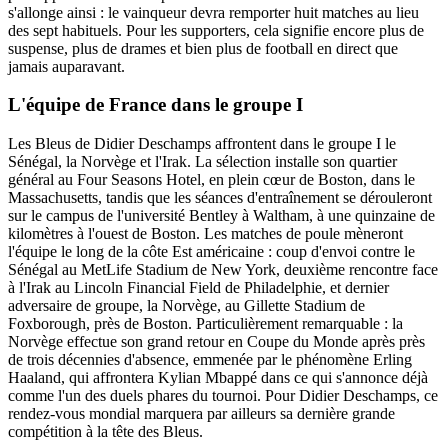
s'allonge ainsi : le vainqueur devra remporter huit matches au lieu
des sept habituels. Pour les supporters, cela signifie encore plus de
suspense, plus de drames et bien plus de football en direct que
jamais auparavant.
L'équipe de France dans le groupe I
Les Bleus de Didier Deschamps affrontent dans le groupe I le
Sénégal, la Norvège et l'Irak. La sélection installe son quartier
général au Four Seasons Hotel, en plein cœur de Boston, dans le
Massachusetts, tandis que les séances d'entraînement se dérouleront
sur le campus de l'université Bentley à Waltham, à une quinzaine de
kilomètres à l'ouest de Boston. Les matches de poule mèneront
l'équipe le long de la côte Est américaine : coup d'envoi contre le
Sénégal au MetLife Stadium de New York, deuxième rencontre face
à l'Irak au Lincoln Financial Field de Philadelphie, et dernier
adversaire de groupe, la Norvège, au Gillette Stadium de
Foxborough, près de Boston. Particulièrement remarquable : la
Norvège effectue son grand retour en Coupe du Monde après près
de trois décennies d'absence, emmenée par le phénomène Erling
Haaland, qui affrontera Kylian Mbappé dans ce qui s'annonce déjà
comme l'un des duels phares du tournoi. Pour Didier Deschamps, ce
rendez-vous mondial marquera par ailleurs sa dernière grande
compétition à la tête des Bleus.