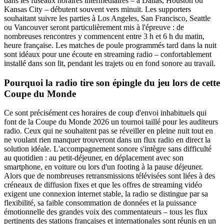
dans les fuseaux horaires intermédiaires – à Dallas, Houston ou
Kansas City – débutent souvent vers minuit. Les supporters
souhaitant suivre les parties à Los Angeles, San Francisco, Seattle
ou Vancouver seront particulièrement mis à l'épreuve : de
nombreuses rencontres y commencent entre 3 h et 6 h du matin,
heure française. Les matches de poule programmés tard dans la nuit
sont idéaux pour une écoute en streaming radio – confortablement
installé dans son lit, pendant les trajets ou en fond sonore au travail.
Pourquoi la radio tire son épingle du jeu lors de cette
Coupe du Monde
Ce sont précisément ces horaires de coup d'envoi inhabituels qui
font de la Coupe du Monde 2026 un tournoi taillé pour les auditeurs
radio. Ceux qui ne souhaitent pas se réveiller en pleine nuit tout en
ne voulant rien manquer trouveront dans un flux radio en direct la
solution idéale. L'accompagnement sonore s'intègre sans difficulté
au quotidien : au petit-déjeuner, en déplacement avec son
smartphone, en voiture ou lors d'un footing à la pause déjeuner.
Alors que de nombreuses retransmissions télévisées sont liées à des
créneaux de diffusion fixes et que les offres de streaming vidéo
exigent une connexion internet stable, la radio se distingue par sa
flexibilité, sa faible consommation de données et la puissance
émotionnelle des grandes voix des commentateurs – tous les flux
pertinents des stations françaises et internationales sont réunis en un