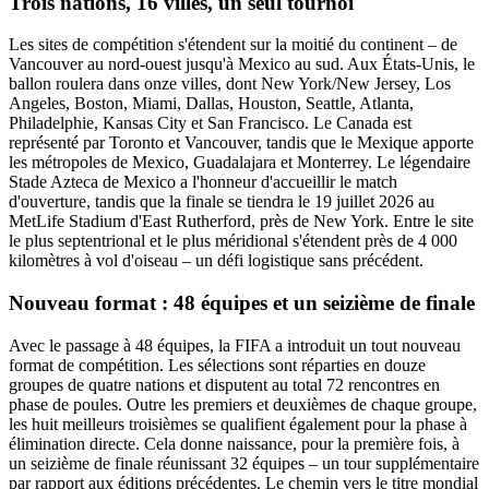
Trois nations, 16 villes, un seul tournoi
Les sites de compétition s'étendent sur la moitié du continent – de
Vancouver au nord-ouest jusqu'à Mexico au sud. Aux États-Unis, le
ballon roulera dans onze villes, dont New York/New Jersey, Los
Angeles, Boston, Miami, Dallas, Houston, Seattle, Atlanta,
Philadelphie, Kansas City et San Francisco. Le Canada est
représenté par Toronto et Vancouver, tandis que le Mexique apporte
les métropoles de Mexico, Guadalajara et Monterrey. Le légendaire
Stade Azteca de Mexico a l'honneur d'accueillir le match
d'ouverture, tandis que la finale se tiendra le 19 juillet 2026 au
MetLife Stadium d'East Rutherford, près de New York. Entre le site
le plus septentrional et le plus méridional s'étendent près de 4 000
kilomètres à vol d'oiseau – un défi logistique sans précédent.
Nouveau format : 48 équipes et un seizième de finale
Avec le passage à 48 équipes, la FIFA a introduit un tout nouveau
format de compétition. Les sélections sont réparties en douze
groupes de quatre nations et disputent au total 72 rencontres en
phase de poules. Outre les premiers et deuxièmes de chaque groupe,
les huit meilleurs troisièmes se qualifient également pour la phase à
élimination directe. Cela donne naissance, pour la première fois, à
un seizième de finale réunissant 32 équipes – un tour supplémentaire
par rapport aux éditions précédentes. Le chemin vers le titre mondial