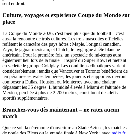
seul endroit.
Culture, voyages et expérience Coupe du Monde sur
place
La Coupe du Monde 2026, c'est bien plus que du football – c'est
aussi la rencontre de trois cultures. Les trois mascottes officielles
reflètent le caractère des pays hôtes : Maple, l'orignal canadien,
Zayu, le jaguar mexicain, et Clutch, le pygargue à tête blanche
américain. Pour la première fois, un spectacle de mi-temps aura
également lieu lors de la finale – inspiré du Super Bowl et mettant
en vedette le groupe Coldplay. Les conditions climatiques varient
considérablement : tandis que Vancouver et Toronto bénéficient de
températures estivales tempérées, les joueurs et supporters devront
composer à Dallas, Houston ou Monterrey avec une chaleur
dépassant les 35 degrés. L'humidité élevée à Miami et l'altitude de
Mexico, perchée à plus de 2 200 mètres, constituent des défis
sportifs supplémentaires.
Branchez-vous dès maintenant – ne ratez aucun
match
Que ce soit la cérémonie d'ouverture au Stade Azteca, les matches
de poule des Bleus ou la grande finale à New York : avec
radio.fr
,