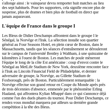
s'allonge ainsi : le vainqueur devra remporter huit matches au lieu
des sept habituels. Pour les supporters, cela signifie encore plus de
suspense, plus de drames et bien plus de football en direct que
jamais auparavant.
L'équipe de France dans le groupe I
Les Bleus de Didier Deschamps affrontent dans le groupe I le
Sénégal, la Norvège et l'Irak. La sélection installe son quartier
général au Four Seasons Hotel, en plein cœur de Boston, dans le
Massachusetts, tandis que les séances d'entraînement se dérouleront
sur le campus de l'université Bentley à Waltham, à une quinzaine de
kilomètres à l'ouest de Boston. Les matches de poule mèneront
l'équipe le long de la côte Est américaine : coup d'envoi contre le
Sénégal au MetLife Stadium de New York, deuxième rencontre face
à l'Irak au Lincoln Financial Field de Philadelphie, et dernier
adversaire de groupe, la Norvège, au Gillette Stadium de
Foxborough, près de Boston. Particulièrement remarquable : la
Norvège effectue son grand retour en Coupe du Monde après près
de trois décennies d'absence, emmenée par le phénomène Erling
Haaland, qui affrontera Kylian Mbappé dans ce qui s'annonce déjà
comme l'un des duels phares du tournoi. Pour Didier Deschamps, ce
rendez-vous mondial marquera par ailleurs sa dernière grande
compétition à la tête des Bleus.