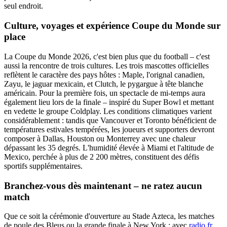
seul endroit.
Culture, voyages et expérience Coupe du Monde sur
place
La Coupe du Monde 2026, c'est bien plus que du football – c'est
aussi la rencontre de trois cultures. Les trois mascottes officielles
reflètent le caractère des pays hôtes : Maple, l'orignal canadien,
Zayu, le jaguar mexicain, et Clutch, le pygargue à tête blanche
américain. Pour la première fois, un spectacle de mi-temps aura
également lieu lors de la finale – inspiré du Super Bowl et mettant
en vedette le groupe Coldplay. Les conditions climatiques varient
considérablement : tandis que Vancouver et Toronto bénéficient de
températures estivales tempérées, les joueurs et supporters devront
composer à Dallas, Houston ou Monterrey avec une chaleur
dépassant les 35 degrés. L'humidité élevée à Miami et l'altitude de
Mexico, perchée à plus de 2 200 mètres, constituent des défis
sportifs supplémentaires.
Branchez-vous dès maintenant – ne ratez aucun
match
Que ce soit la cérémonie d'ouverture au Stade Azteca, les matches
de poule des Bleus ou la grande finale à New York : avec
radio.fr
,