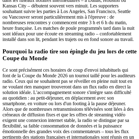
dans les fuseaux horaires intermédiaires – à Dallas, Houston ou
Kansas City – débutent souvent vers minuit. Les supporters
souhaitant suivre les parties à Los Angeles, San Francisco, Seattle
ou Vancouver seront particulièrement mis à l'épreuve : de
nombreuses rencontres y commencent entre 3 h et 6 h du matin,
heure française. Les matches de poule programmés tard dans la nuit
sont idéaux pour une écoute en streaming radio – confortablement
installé dans son lit, pendant les trajets ou en fond sonore au travail.
Pourquoi la radio tire son épingle du jeu lors de cette
Coupe du Monde
Ce sont précisément ces horaires de coup d'envoi inhabituels qui
font de la Coupe du Monde 2026 un tournoi taillé pour les auditeurs
radio. Ceux qui ne souhaitent pas se réveiller en pleine nuit tout en
ne voulant rien manquer trouveront dans un flux radio en direct la
solution idéale. L'accompagnement sonore s'intègre sans difficulté
au quotidien : au petit-déjeuner, en déplacement avec son
smartphone, en voiture ou lors d'un footing à la pause déjeuner.
Alors que de nombreuses retransmissions télévisées sont liées à des
créneaux de diffusion fixes et que les offres de streaming vidéo
exigent une connexion internet stable, la radio se distingue par sa
flexibilité, sa faible consommation de données et la puissance
émotionnelle des grandes voix des commentateurs – tous les flux
pertinents des stations françaises et internationales sont réunis en un