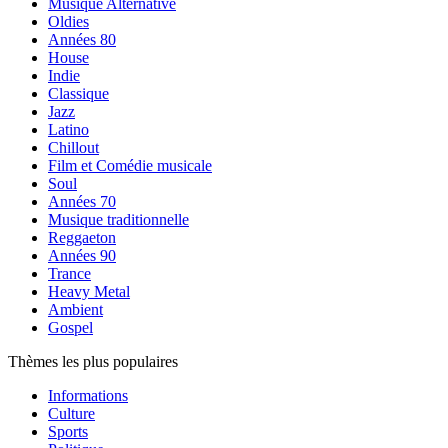
Musique Alternative
Oldies
Années 80
House
Indie
Classique
Jazz
Latino
Chillout
Film et Comédie musicale
Soul
Années 70
Musique traditionnelle
Reggaeton
Années 90
Trance
Heavy Metal
Ambient
Gospel
Thèmes les plus populaires
Informations
Culture
Sports