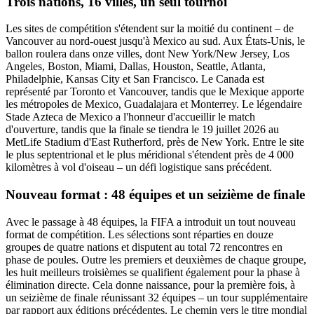
Trois nations, 16 villes, un seul tournoi
Les sites de compétition s'étendent sur la moitié du continent – de
Vancouver au nord-ouest jusqu'à Mexico au sud. Aux États-Unis, le
ballon roulera dans onze villes, dont New York/New Jersey, Los
Angeles, Boston, Miami, Dallas, Houston, Seattle, Atlanta,
Philadelphie, Kansas City et San Francisco. Le Canada est
représenté par Toronto et Vancouver, tandis que le Mexique apporte
les métropoles de Mexico, Guadalajara et Monterrey. Le légendaire
Stade Azteca de Mexico a l'honneur d'accueillir le match
d'ouverture, tandis que la finale se tiendra le 19 juillet 2026 au
MetLife Stadium d'East Rutherford, près de New York. Entre le site
le plus septentrional et le plus méridional s'étendent près de 4 000
kilomètres à vol d'oiseau – un défi logistique sans précédent.
Nouveau format : 48 équipes et un seizième de finale
Avec le passage à 48 équipes, la FIFA a introduit un tout nouveau
format de compétition. Les sélections sont réparties en douze
groupes de quatre nations et disputent au total 72 rencontres en
phase de poules. Outre les premiers et deuxièmes de chaque groupe,
les huit meilleurs troisièmes se qualifient également pour la phase à
élimination directe. Cela donne naissance, pour la première fois, à
un seizième de finale réunissant 32 équipes – un tour supplémentaire
par rapport aux éditions précédentes. Le chemin vers le titre mondial