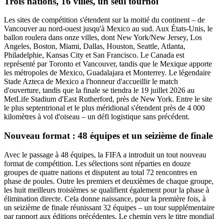
Trois nations, 16 villes, un seul tournoi
Les sites de compétition s'étendent sur la moitié du continent – de
Vancouver au nord-ouest jusqu'à Mexico au sud. Aux États-Unis, le
ballon roulera dans onze villes, dont New York/New Jersey, Los
Angeles, Boston, Miami, Dallas, Houston, Seattle, Atlanta,
Philadelphie, Kansas City et San Francisco. Le Canada est
représenté par Toronto et Vancouver, tandis que le Mexique apporte
les métropoles de Mexico, Guadalajara et Monterrey. Le légendaire
Stade Azteca de Mexico a l'honneur d'accueillir le match
d'ouverture, tandis que la finale se tiendra le 19 juillet 2026 au
MetLife Stadium d'East Rutherford, près de New York. Entre le site
le plus septentrional et le plus méridional s'étendent près de 4 000
kilomètres à vol d'oiseau – un défi logistique sans précédent.
Nouveau format : 48 équipes et un seizième de finale
Avec le passage à 48 équipes, la FIFA a introduit un tout nouveau
format de compétition. Les sélections sont réparties en douze
groupes de quatre nations et disputent au total 72 rencontres en
phase de poules. Outre les premiers et deuxièmes de chaque groupe,
les huit meilleurs troisièmes se qualifient également pour la phase à
élimination directe. Cela donne naissance, pour la première fois, à
un seizième de finale réunissant 32 équipes – un tour supplémentaire
par rapport aux éditions précédentes. Le chemin vers le titre mondial