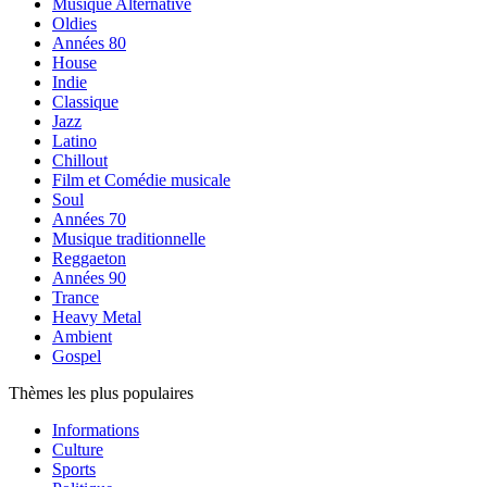
Musique Alternative
Oldies
Années 80
House
Indie
Classique
Jazz
Latino
Chillout
Film et Comédie musicale
Soul
Années 70
Musique traditionnelle
Reggaeton
Années 90
Trance
Heavy Metal
Ambient
Gospel
Thèmes les plus populaires
Informations
Culture
Sports