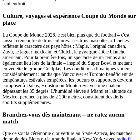
seul endroit.
Culture, voyages et expérience Coupe du Monde sur
place
La Coupe du Monde 2026, c'est bien plus que du football – c'est
aussi la rencontre de trois cultures. Les trois mascottes officielles
reflètent le caractère des pays hôtes : Maple, l'orignal canadien,
Zayu, le jaguar mexicain, et Clutch, le pygargue à tête blanche
américain. Pour la première fois, un spectacle de mi-temps aura
également lieu lors de la finale – inspiré du Super Bowl et mettant
en vedette le groupe Coldplay. Les conditions climatiques varient
considérablement : tandis que Vancouver et Toronto bénéficient de
températures estivales tempérées, les joueurs et supporters devront
composer à Dallas, Houston ou Monterrey avec une chaleur
dépassant les 35 degrés. L'humidité élevée à Miami et l'altitude de
Mexico, perchée à plus de 2 200 mètres, constituent des défis
sportifs supplémentaires.
Branchez-vous dès maintenant – ne ratez aucun
match
Que ce soit la cérémonie d'ouverture au Stade Azteca, les matches
de poule des Bleus ou la grande finale à New York : avec
radio.fr
,