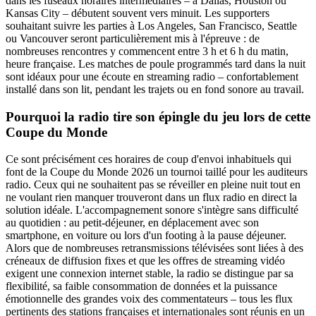
dans les fuseaux horaires intermédiaires – à Dallas, Houston ou
Kansas City – débutent souvent vers minuit. Les supporters
souhaitant suivre les parties à Los Angeles, San Francisco, Seattle
ou Vancouver seront particulièrement mis à l'épreuve : de
nombreuses rencontres y commencent entre 3 h et 6 h du matin,
heure française. Les matches de poule programmés tard dans la nuit
sont idéaux pour une écoute en streaming radio – confortablement
installé dans son lit, pendant les trajets ou en fond sonore au travail.
Pourquoi la radio tire son épingle du jeu lors de cette
Coupe du Monde
Ce sont précisément ces horaires de coup d'envoi inhabituels qui
font de la Coupe du Monde 2026 un tournoi taillé pour les auditeurs
radio. Ceux qui ne souhaitent pas se réveiller en pleine nuit tout en
ne voulant rien manquer trouveront dans un flux radio en direct la
solution idéale. L'accompagnement sonore s'intègre sans difficulté
au quotidien : au petit-déjeuner, en déplacement avec son
smartphone, en voiture ou lors d'un footing à la pause déjeuner.
Alors que de nombreuses retransmissions télévisées sont liées à des
créneaux de diffusion fixes et que les offres de streaming vidéo
exigent une connexion internet stable, la radio se distingue par sa
flexibilité, sa faible consommation de données et la puissance
émotionnelle des grandes voix des commentateurs – tous les flux
pertinents des stations françaises et internationales sont réunis en un