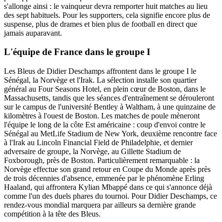
s'allonge ainsi : le vainqueur devra remporter huit matches au lieu
des sept habituels. Pour les supporters, cela signifie encore plus de
suspense, plus de drames et bien plus de football en direct que
jamais auparavant.
L'équipe de France dans le groupe I
Les Bleus de Didier Deschamps affrontent dans le groupe I le
Sénégal, la Norvège et l'Irak. La sélection installe son quartier
général au Four Seasons Hotel, en plein cœur de Boston, dans le
Massachusetts, tandis que les séances d'entraînement se dérouleront
sur le campus de l'université Bentley à Waltham, à une quinzaine de
kilomètres à l'ouest de Boston. Les matches de poule mèneront
l'équipe le long de la côte Est américaine : coup d'envoi contre le
Sénégal au MetLife Stadium de New York, deuxième rencontre face
à l'Irak au Lincoln Financial Field de Philadelphie, et dernier
adversaire de groupe, la Norvège, au Gillette Stadium de
Foxborough, près de Boston. Particulièrement remarquable : la
Norvège effectue son grand retour en Coupe du Monde après près
de trois décennies d'absence, emmenée par le phénomène Erling
Haaland, qui affrontera Kylian Mbappé dans ce qui s'annonce déjà
comme l'un des duels phares du tournoi. Pour Didier Deschamps, ce
rendez-vous mondial marquera par ailleurs sa dernière grande
compétition à la tête des Bleus.