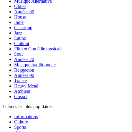
Musique Alternative
Oldies
Années 80
House
Indie
Classique
Jazz
Latino
Chillout
Film et Comédie musicale
Soul
Années 70
Musique traditionnelle
Reggaeton
Années 90
Trance
Heavy Metal
Ambient
Gospel
Thèmes les plus populaires
Informations
Culture
Sports