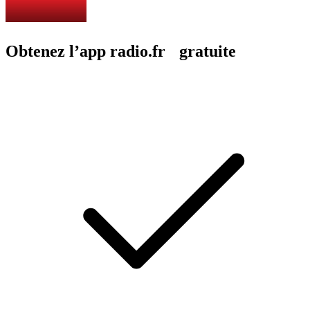
Obtenez l’app radio.fr gratuite