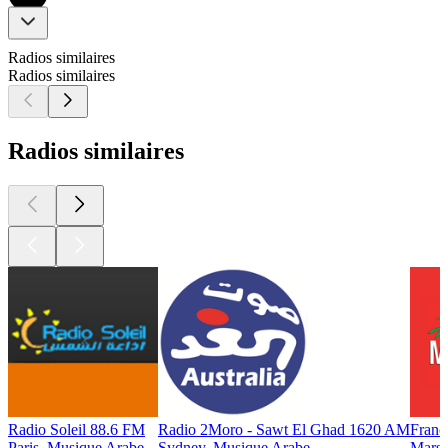
Radios similaires
Radios similaires
Radios similaires
Radio Soleil 88.6 FM
Radio 2Moro - Sawt El Ghad 1620 AM
Fran
Paris, Musique Arabe
Sydney, Musique Arabe
Marse