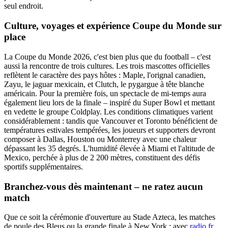
seul endroit.
Culture, voyages et expérience Coupe du Monde sur
place
La Coupe du Monde 2026, c'est bien plus que du football – c'est
aussi la rencontre de trois cultures. Les trois mascottes officielles
reflètent le caractère des pays hôtes : Maple, l'orignal canadien,
Zayu, le jaguar mexicain, et Clutch, le pygargue à tête blanche
américain. Pour la première fois, un spectacle de mi-temps aura
également lieu lors de la finale – inspiré du Super Bowl et mettant
en vedette le groupe Coldplay. Les conditions climatiques varient
considérablement : tandis que Vancouver et Toronto bénéficient de
températures estivales tempérées, les joueurs et supporters devront
composer à Dallas, Houston ou Monterrey avec une chaleur
dépassant les 35 degrés. L'humidité élevée à Miami et l'altitude de
Mexico, perchée à plus de 2 200 mètres, constituent des défis
sportifs supplémentaires.
Branchez-vous dès maintenant – ne ratez aucun
match
Que ce soit la cérémonie d'ouverture au Stade Azteca, les matches
de poule des Bleus ou la grande finale à New York : avec
radio.fr
,