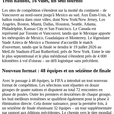
Trois nations, 16 villes, un seul tournoi
Les sites de compétition s'étendent sur la moitié du continent – de
Vancouver au nord-ouest jusqu'à Mexico au sud. Aux États-Unis, le
ballon roulera dans onze villes, dont New York/New Jersey, Los
Angeles, Boston, Miami, Dallas, Houston, Seattle, Atlanta,
Philadelphie, Kansas City et San Francisco. Le Canada est
représenté par Toronto et Vancouver, tandis que le Mexique apporte
les métropoles de Mexico, Guadalajara et Monterrey. Le légendaire
Stade Azteca de Mexico a l'honneur d'accueillir le match
d'ouverture, tandis que la finale se tiendra le 19 juillet 2026 au
MetLife Stadium d'East Rutherford, près de New York. Entre le site
le plus septentrional et le plus méridional s'étendent près de 4 000
kilomètres à vol d'oiseau – un défi logistique sans précédent.
Nouveau format : 48 équipes et un seizième de finale
Avec le passage à 48 équipes, la FIFA a introduit un tout nouveau
format de compétition. Les sélections sont réparties en douze
groupes de quatre nations et disputent au total 72 rencontres en
phase de poules. Outre les premiers et deuxièmes de chaque groupe,
les huit meilleurs troisièmes se qualifient également pour la phase à
élimination directe. Cela donne naissance, pour la première fois, à
un seizième de finale réunissant 32 équipes – un tour supplémentaire
par rapport aux éditions précédentes. Le chemin vers le titre mondial