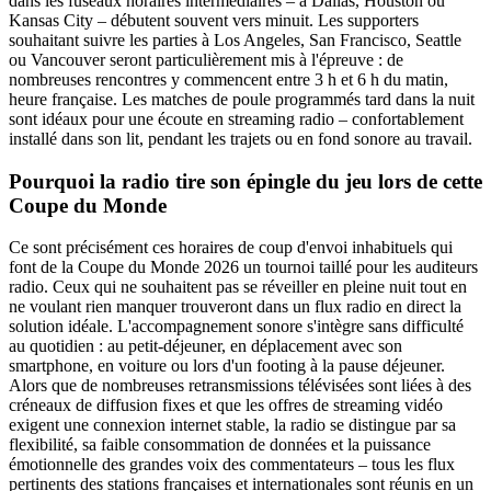
dans les fuseaux horaires intermédiaires – à Dallas, Houston ou
Kansas City – débutent souvent vers minuit. Les supporters
souhaitant suivre les parties à Los Angeles, San Francisco, Seattle
ou Vancouver seront particulièrement mis à l'épreuve : de
nombreuses rencontres y commencent entre 3 h et 6 h du matin,
heure française. Les matches de poule programmés tard dans la nuit
sont idéaux pour une écoute en streaming radio – confortablement
installé dans son lit, pendant les trajets ou en fond sonore au travail.
Pourquoi la radio tire son épingle du jeu lors de cette
Coupe du Monde
Ce sont précisément ces horaires de coup d'envoi inhabituels qui
font de la Coupe du Monde 2026 un tournoi taillé pour les auditeurs
radio. Ceux qui ne souhaitent pas se réveiller en pleine nuit tout en
ne voulant rien manquer trouveront dans un flux radio en direct la
solution idéale. L'accompagnement sonore s'intègre sans difficulté
au quotidien : au petit-déjeuner, en déplacement avec son
smartphone, en voiture ou lors d'un footing à la pause déjeuner.
Alors que de nombreuses retransmissions télévisées sont liées à des
créneaux de diffusion fixes et que les offres de streaming vidéo
exigent une connexion internet stable, la radio se distingue par sa
flexibilité, sa faible consommation de données et la puissance
émotionnelle des grandes voix des commentateurs – tous les flux
pertinents des stations françaises et internationales sont réunis en un