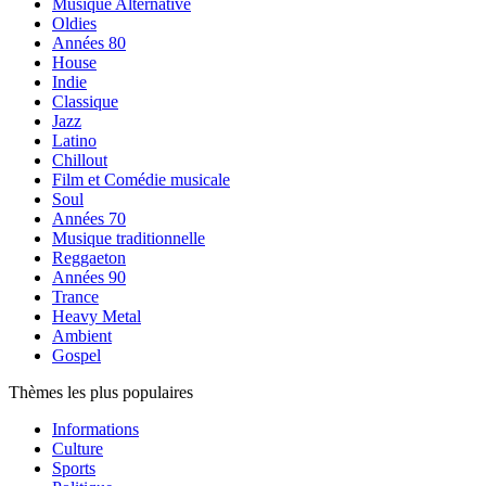
Musique Alternative
Oldies
Années 80
House
Indie
Classique
Jazz
Latino
Chillout
Film et Comédie musicale
Soul
Années 70
Musique traditionnelle
Reggaeton
Années 90
Trance
Heavy Metal
Ambient
Gospel
Thèmes les plus populaires
Informations
Culture
Sports