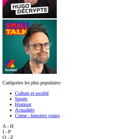
Catégories les plus populaires
Culture et société
Sports
Humour
Actualités
Crime : histoires vraies
A - H
I - P
Q - Z