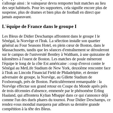
s'allonge ainsi : le vainqueur devra remporter huit matches au lieu
des sept habituels. Pour les supporters, cela signifie encore plus de
suspense, plus de drames et bien plus de football en direct que
jamais auparavant.
L'équipe de France dans le groupe I
Les Bleus de Didier Deschamps affrontent dans le groupe I le
Sénégal, la Norvège et l'Irak. La sélection installe son quartier
général au Four Seasons Hotel, en plein cœur de Boston, dans le
Massachusetts, tandis que les séances d'entraînement se dérouleront
sur le campus de l'université Bentley à Waltham, à une quinzaine de
kilomètres à l'ouest de Boston. Les matches de poule mèneront
l'équipe le long de la côte Est américaine : coup d'envoi contre le
Sénégal au MetLife Stadium de New York, deuxième rencontre face
à l'Irak au Lincoln Financial Field de Philadelphie, et dernier
adversaire de groupe, la Norvège, au Gillette Stadium de
Foxborough, près de Boston. Particulièrement remarquable : la
Norvège effectue son grand retour en Coupe du Monde après près
de trois décennies d'absence, emmenée par le phénomène Erling
Haaland, qui affrontera Kylian Mbappé dans ce qui s'annonce déjà
comme l'un des duels phares du tournoi. Pour Didier Deschamps, ce
rendez-vous mondial marquera par ailleurs sa dernière grande
compétition à la tête des Bleus.