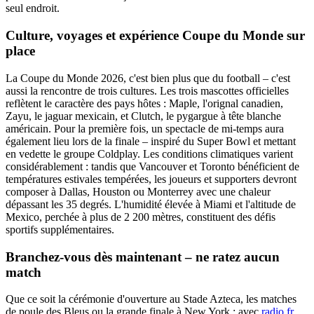
seul endroit.
Culture, voyages et expérience Coupe du Monde sur
place
La Coupe du Monde 2026, c'est bien plus que du football – c'est
aussi la rencontre de trois cultures. Les trois mascottes officielles
reflètent le caractère des pays hôtes : Maple, l'orignal canadien,
Zayu, le jaguar mexicain, et Clutch, le pygargue à tête blanche
américain. Pour la première fois, un spectacle de mi-temps aura
également lieu lors de la finale – inspiré du Super Bowl et mettant
en vedette le groupe Coldplay. Les conditions climatiques varient
considérablement : tandis que Vancouver et Toronto bénéficient de
températures estivales tempérées, les joueurs et supporters devront
composer à Dallas, Houston ou Monterrey avec une chaleur
dépassant les 35 degrés. L'humidité élevée à Miami et l'altitude de
Mexico, perchée à plus de 2 200 mètres, constituent des défis
sportifs supplémentaires.
Branchez-vous dès maintenant – ne ratez aucun
match
Que ce soit la cérémonie d'ouverture au Stade Azteca, les matches
de poule des Bleus ou la grande finale à New York : avec
radio.fr
,