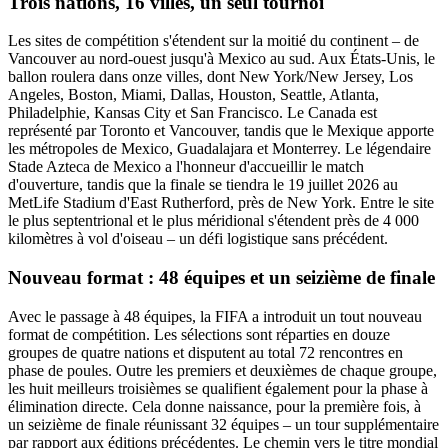
Trois nations, 16 villes, un seul tournoi
Les sites de compétition s'étendent sur la moitié du continent – de
Vancouver au nord-ouest jusqu'à Mexico au sud. Aux États-Unis, le
ballon roulera dans onze villes, dont New York/New Jersey, Los
Angeles, Boston, Miami, Dallas, Houston, Seattle, Atlanta,
Philadelphie, Kansas City et San Francisco. Le Canada est
représenté par Toronto et Vancouver, tandis que le Mexique apporte
les métropoles de Mexico, Guadalajara et Monterrey. Le légendaire
Stade Azteca de Mexico a l'honneur d'accueillir le match
d'ouverture, tandis que la finale se tiendra le 19 juillet 2026 au
MetLife Stadium d'East Rutherford, près de New York. Entre le site
le plus septentrional et le plus méridional s'étendent près de 4 000
kilomètres à vol d'oiseau – un défi logistique sans précédent.
Nouveau format : 48 équipes et un seizième de finale
Avec le passage à 48 équipes, la FIFA a introduit un tout nouveau
format de compétition. Les sélections sont réparties en douze
groupes de quatre nations et disputent au total 72 rencontres en
phase de poules. Outre les premiers et deuxièmes de chaque groupe,
les huit meilleurs troisièmes se qualifient également pour la phase à
élimination directe. Cela donne naissance, pour la première fois, à
un seizième de finale réunissant 32 équipes – un tour supplémentaire
par rapport aux éditions précédentes. Le chemin vers le titre mondial