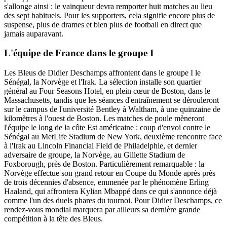
s'allonge ainsi : le vainqueur devra remporter huit matches au lieu
des sept habituels. Pour les supporters, cela signifie encore plus de
suspense, plus de drames et bien plus de football en direct que
jamais auparavant.
L'équipe de France dans le groupe I
Les Bleus de Didier Deschamps affrontent dans le groupe I le
Sénégal, la Norvège et l'Irak. La sélection installe son quartier
général au Four Seasons Hotel, en plein cœur de Boston, dans le
Massachusetts, tandis que les séances d'entraînement se dérouleront
sur le campus de l'université Bentley à Waltham, à une quinzaine de
kilomètres à l'ouest de Boston. Les matches de poule mèneront
l'équipe le long de la côte Est américaine : coup d'envoi contre le
Sénégal au MetLife Stadium de New York, deuxième rencontre face
à l'Irak au Lincoln Financial Field de Philadelphie, et dernier
adversaire de groupe, la Norvège, au Gillette Stadium de
Foxborough, près de Boston. Particulièrement remarquable : la
Norvège effectue son grand retour en Coupe du Monde après près
de trois décennies d'absence, emmenée par le phénomène Erling
Haaland, qui affrontera Kylian Mbappé dans ce qui s'annonce déjà
comme l'un des duels phares du tournoi. Pour Didier Deschamps, ce
rendez-vous mondial marquera par ailleurs sa dernière grande
compétition à la tête des Bleus.