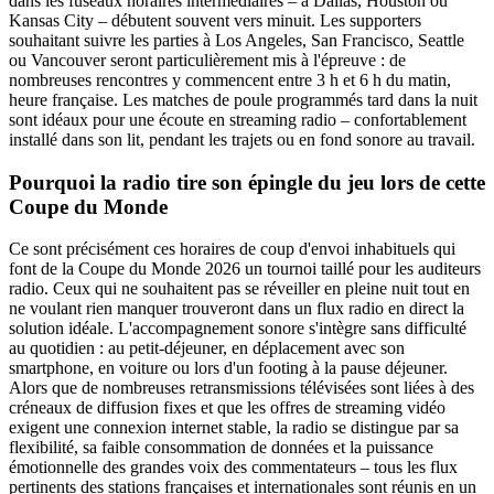
dans les fuseaux horaires intermédiaires – à Dallas, Houston ou
Kansas City – débutent souvent vers minuit. Les supporters
souhaitant suivre les parties à Los Angeles, San Francisco, Seattle
ou Vancouver seront particulièrement mis à l'épreuve : de
nombreuses rencontres y commencent entre 3 h et 6 h du matin,
heure française. Les matches de poule programmés tard dans la nuit
sont idéaux pour une écoute en streaming radio – confortablement
installé dans son lit, pendant les trajets ou en fond sonore au travail.
Pourquoi la radio tire son épingle du jeu lors de cette
Coupe du Monde
Ce sont précisément ces horaires de coup d'envoi inhabituels qui
font de la Coupe du Monde 2026 un tournoi taillé pour les auditeurs
radio. Ceux qui ne souhaitent pas se réveiller en pleine nuit tout en
ne voulant rien manquer trouveront dans un flux radio en direct la
solution idéale. L'accompagnement sonore s'intègre sans difficulté
au quotidien : au petit-déjeuner, en déplacement avec son
smartphone, en voiture ou lors d'un footing à la pause déjeuner.
Alors que de nombreuses retransmissions télévisées sont liées à des
créneaux de diffusion fixes et que les offres de streaming vidéo
exigent une connexion internet stable, la radio se distingue par sa
flexibilité, sa faible consommation de données et la puissance
émotionnelle des grandes voix des commentateurs – tous les flux
pertinents des stations françaises et internationales sont réunis en un