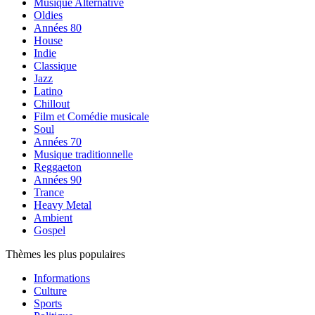
Musique Alternative
Oldies
Années 80
House
Indie
Classique
Jazz
Latino
Chillout
Film et Comédie musicale
Soul
Années 70
Musique traditionnelle
Reggaeton
Années 90
Trance
Heavy Metal
Ambient
Gospel
Thèmes les plus populaires
Informations
Culture
Sports