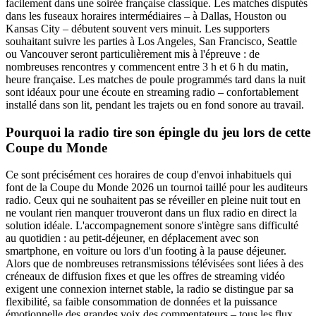
facilement dans une soirée française classique. Les matches disputés
dans les fuseaux horaires intermédiaires – à Dallas, Houston ou
Kansas City – débutent souvent vers minuit. Les supporters
souhaitant suivre les parties à Los Angeles, San Francisco, Seattle
ou Vancouver seront particulièrement mis à l'épreuve : de
nombreuses rencontres y commencent entre 3 h et 6 h du matin,
heure française. Les matches de poule programmés tard dans la nuit
sont idéaux pour une écoute en streaming radio – confortablement
installé dans son lit, pendant les trajets ou en fond sonore au travail.
Pourquoi la radio tire son épingle du jeu lors de cette
Coupe du Monde
Ce sont précisément ces horaires de coup d'envoi inhabituels qui
font de la Coupe du Monde 2026 un tournoi taillé pour les auditeurs
radio. Ceux qui ne souhaitent pas se réveiller en pleine nuit tout en
ne voulant rien manquer trouveront dans un flux radio en direct la
solution idéale. L'accompagnement sonore s'intègre sans difficulté
au quotidien : au petit-déjeuner, en déplacement avec son
smartphone, en voiture ou lors d'un footing à la pause déjeuner.
Alors que de nombreuses retransmissions télévisées sont liées à des
créneaux de diffusion fixes et que les offres de streaming vidéo
exigent une connexion internet stable, la radio se distingue par sa
flexibilité, sa faible consommation de données et la puissance
émotionnelle des grandes voix des commentateurs – tous les flux