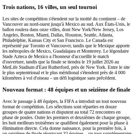
Trois nations, 16 villes, un seul tournoi
Les sites de compétition s'étendent sur la moitié du continent – de
Vancouver au nord-ouest jusqu'à Mexico au sud. Aux États-Unis, le
ballon roulera dans onze villes, dont New York/New Jersey, Los
Angeles, Boston, Miami, Dallas, Houston, Seattle, Atlanta,
Philadelphie, Kansas City et San Francisco. Le Canada est
représenté par Toronto et Vancouver, tandis que le Mexique apporte
les métropoles de Mexico, Guadalajara et Monterrey. Le légendaire
Stade Azteca de Mexico a l'honneur d'accueillir le match
d'ouverture, tandis que la finale se tiendra le 19 juillet 2026 au
MetLife Stadium d'East Rutherford, près de New York. Entre le site
le plus septentrional et le plus méridional s'étendent près de 4 000
kilomètres à vol d'oiseau – un défi logistique sans précédent.
Nouveau format : 48 équipes et un seizième de finale
Avec le passage à 48 équipes, la FIFA a introduit un tout nouveau
format de compétition. Les sélections sont réparties en douze
groupes de quatre nations et disputent au total 72 rencontres en
phase de poules. Outre les premiers et deuxièmes de chaque groupe,
les huit meilleurs troisièmes se qualifient également pour la phase à
élimination directe. Cela donne naissance, pour la première fois, à
un seizième de finale réunissant 32 équipes – un tour supplémentaire