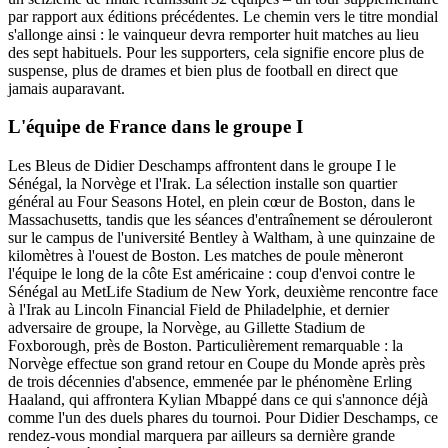
par rapport aux éditions précédentes. Le chemin vers le titre mondial
s'allonge ainsi : le vainqueur devra remporter huit matches au lieu
des sept habituels. Pour les supporters, cela signifie encore plus de
suspense, plus de drames et bien plus de football en direct que
jamais auparavant.
L'équipe de France dans le groupe I
Les Bleus de Didier Deschamps affrontent dans le groupe I le
Sénégal, la Norvège et l'Irak. La sélection installe son quartier
général au Four Seasons Hotel, en plein cœur de Boston, dans le
Massachusetts, tandis que les séances d'entraînement se dérouleront
sur le campus de l'université Bentley à Waltham, à une quinzaine de
kilomètres à l'ouest de Boston. Les matches de poule mèneront
l'équipe le long de la côte Est américaine : coup d'envoi contre le
Sénégal au MetLife Stadium de New York, deuxième rencontre face
à l'Irak au Lincoln Financial Field de Philadelphie, et dernier
adversaire de groupe, la Norvège, au Gillette Stadium de
Foxborough, près de Boston. Particulièrement remarquable : la
Norvège effectue son grand retour en Coupe du Monde après près
de trois décennies d'absence, emmenée par le phénomène Erling
Haaland, qui affrontera Kylian Mbappé dans ce qui s'annonce déjà
comme l'un des duels phares du tournoi. Pour Didier Deschamps, ce
rendez-vous mondial marquera par ailleurs sa dernière grande