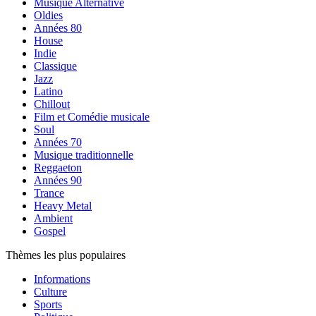
Musique Alternative
Oldies
Années 80
House
Indie
Classique
Jazz
Latino
Chillout
Film et Comédie musicale
Soul
Années 70
Musique traditionnelle
Reggaeton
Années 90
Trance
Heavy Metal
Ambient
Gospel
Thèmes les plus populaires
Informations
Culture
Sports