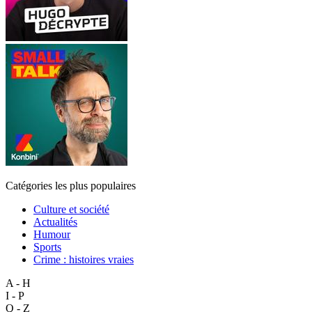
Catégories les plus populaires
Culture et société
Actualités
Humour
Sports
Crime : histoires vraies
A - H
I - P
Q - Z