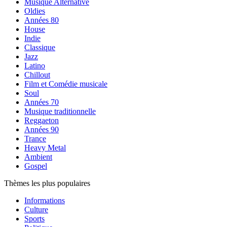
Musique Alternative
Oldies
Années 80
House
Indie
Classique
Jazz
Latino
Chillout
Film et Comédie musicale
Soul
Années 70
Musique traditionnelle
Reggaeton
Années 90
Trance
Heavy Metal
Ambient
Gospel
Thèmes les plus populaires
Informations
Culture
Sports