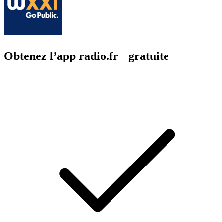
Obtenez l’app radio.fr gratuite