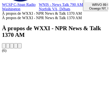
WCSP C-Span Radio
WNIS - News Talk 790 AM
WRVO 89.9
Oswego NY, D
Washington
Norfolk VA, Débats
À propos de WXXI - NPR News & Talk 1370 AM
À propos de WXXI - NPR News & Talk 1370 AM
À propos de WXXI - NPR News & Talk
1370 AM
(6)
Site web de la radio