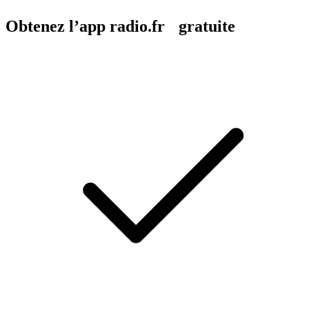
Obtenez l’app radio.fr gratuite