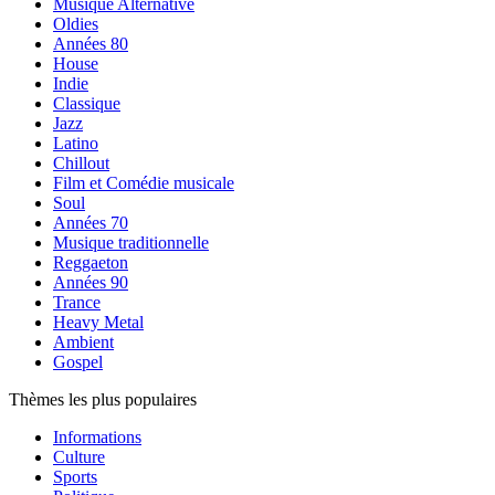
Musique Alternative
Oldies
Années 80
House
Indie
Classique
Jazz
Latino
Chillout
Film et Comédie musicale
Soul
Années 70
Musique traditionnelle
Reggaeton
Années 90
Trance
Heavy Metal
Ambient
Gospel
Thèmes les plus populaires
Informations
Culture
Sports