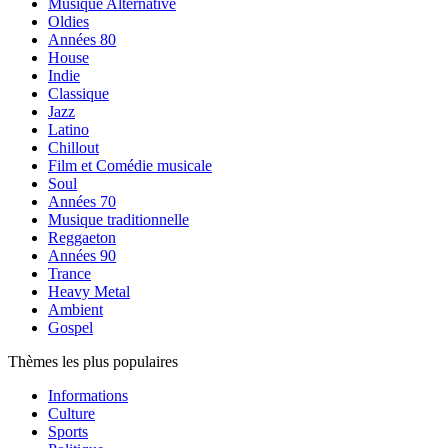
Musique Alternative
Oldies
Années 80
House
Indie
Classique
Jazz
Latino
Chillout
Film et Comédie musicale
Soul
Années 70
Musique traditionnelle
Reggaeton
Années 90
Trance
Heavy Metal
Ambient
Gospel
Thèmes les plus populaires
Informations
Culture
Sports