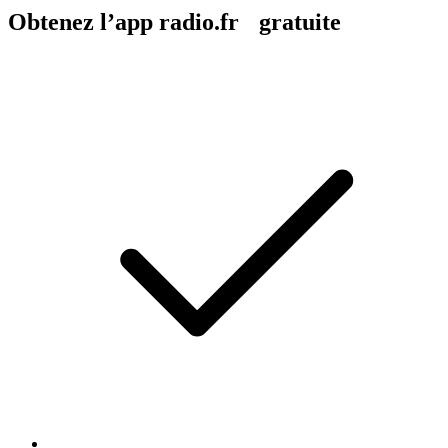
Obtenez l’app radio.fr gratuite