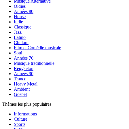
Musique Alternative
Oldies
Années 80
House
Indie
Classique
Jazz
Latino
Chillout
Film et Comédie musicale
Soul
Années 70
Musique traditionnelle
Reggaeton
Années 90
Trance
Heavy Metal
Ambient
Gospel
Thèmes les plus populaires
Informations
Culture
Sports