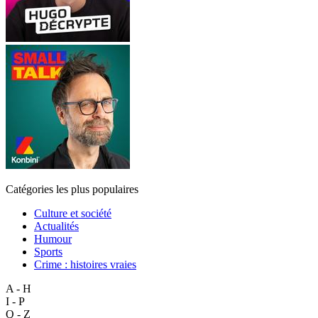
Catégories les plus populaires
Culture et société
Actualités
Humour
Sports
Crime : histoires vraies
A - H
I - P
Q - Z