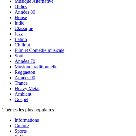
Musique Alternative
Oldies
Années 80
House
Indie
Classique
Jazz
Latino
Chillout
Film et Comédie musicale
Soul
Années 70
Musique traditionnelle
Reggaeton
Années 90
Trance
Heavy Metal
Ambient
Gospel
Thèmes les plus populaires
Informations
Culture
Sports