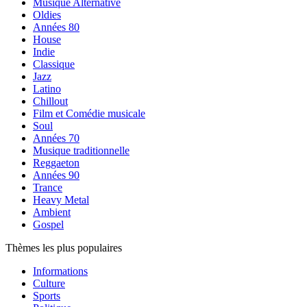
Musique Alternative
Oldies
Années 80
House
Indie
Classique
Jazz
Latino
Chillout
Film et Comédie musicale
Soul
Années 70
Musique traditionnelle
Reggaeton
Années 90
Trance
Heavy Metal
Ambient
Gospel
Thèmes les plus populaires
Informations
Culture
Sports