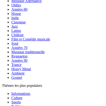
Musique Alternative
Oldies
Années 80
House
Indie
Classique
Jazz
Latino
Chillout
Film et Comédie musicale
Soul
Années 70
Musique traditionnelle
Reggaeton
Années 90
Trance
Heavy Metal
Ambient
Gospel
Thèmes les plus populaires
Informations
Culture
Sports