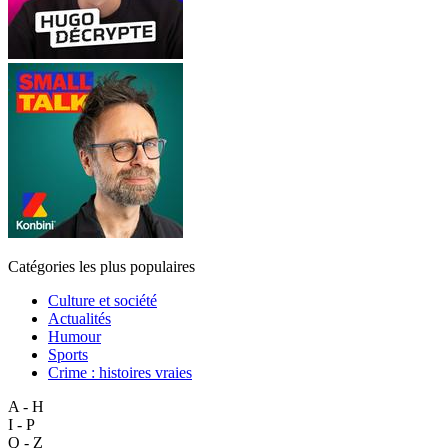
Catégories les plus populaires
Culture et société
Actualités
Humour
Sports
Crime : histoires vraies
A - H
I - P
Q - Z