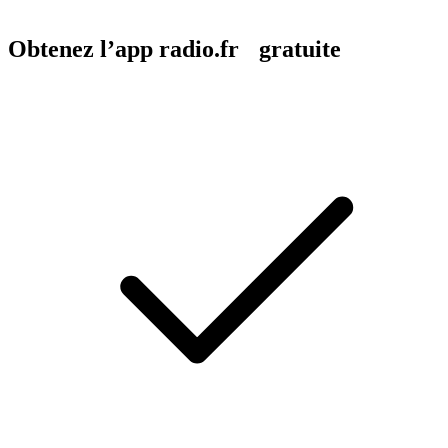
Obtenez l’app radio.fr gratuite