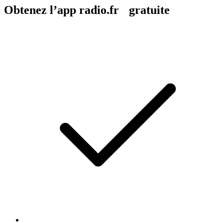
Obtenez l’app radio.fr gratuite