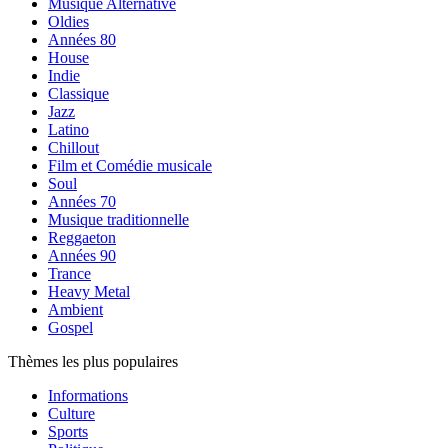
Musique Alternative
Oldies
Années 80
House
Indie
Classique
Jazz
Latino
Chillout
Film et Comédie musicale
Soul
Années 70
Musique traditionnelle
Reggaeton
Années 90
Trance
Heavy Metal
Ambient
Gospel
Thèmes les plus populaires
Informations
Culture
Sports