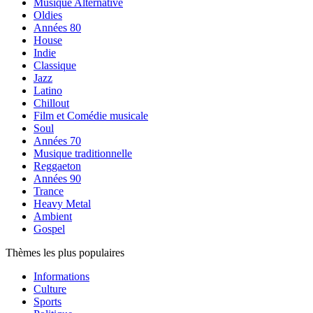
Musique Alternative
Oldies
Années 80
House
Indie
Classique
Jazz
Latino
Chillout
Film et Comédie musicale
Soul
Années 70
Musique traditionnelle
Reggaeton
Années 90
Trance
Heavy Metal
Ambient
Gospel
Thèmes les plus populaires
Informations
Culture
Sports