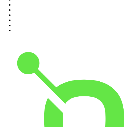
5
.
Entrez dans l'Histoire
6
.
Les grands dossiers de l'Histoire par Franck Ferrand
7
.
L'Heure Du Crime
8
.
Transfert
9
.
HugoDécrypte - Actus et interviews
10
.
Small Talk - Konbini