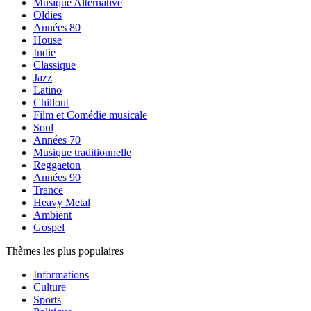
Musique Alternative
Oldies
Années 80
House
Indie
Classique
Jazz
Latino
Chillout
Film et Comédie musicale
Soul
Années 70
Musique traditionnelle
Reggaeton
Années 90
Trance
Heavy Metal
Ambient
Gospel
Thèmes les plus populaires
Informations
Culture
Sports