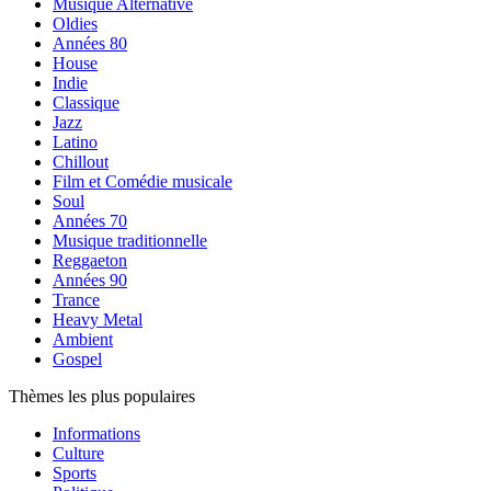
Musique Alternative
Oldies
Années 80
House
Indie
Classique
Jazz
Latino
Chillout
Film et Comédie musicale
Soul
Années 70
Musique traditionnelle
Reggaeton
Années 90
Trance
Heavy Metal
Ambient
Gospel
Thèmes les plus populaires
Informations
Culture
Sports