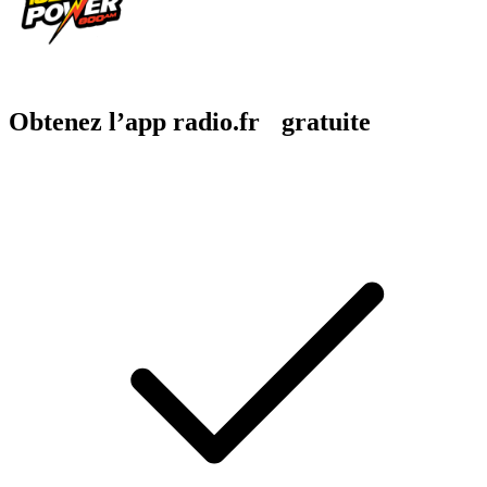
Obtenez l’app radio.fr gratuite