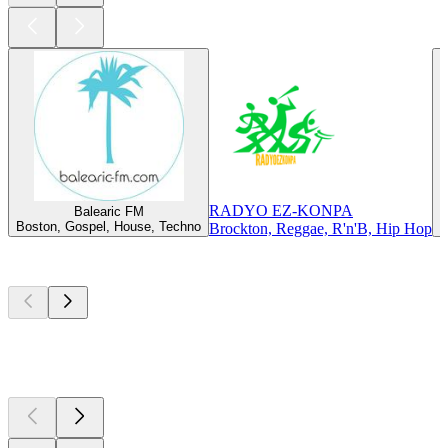
RADYO EZ-KONPA
Balearic FM
Boston, Gospel, House, Techno
B
Brockton, Reggae, R'n'B, Hip Hop
Les meilleurs
podcasts
Les meilleurs
podcasts
Les meilleurs
podcasts