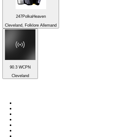
247PolkaHeaven
Cleveland, Folklore Allemand
90.3 WCPN
Cleveland
Top 100 sur
radio.fr
1
.
RMC Info Talk Sport
2
.
RTL
3
.
France Info
4
.
Europe 1
5
.
France Inter
6
.
Radio FREE DOM
7
.
NOSTALGIE