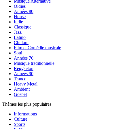
Musique Alternative
Oldies
Années 80
House
Indie
Classique
Jazz
Latino
Chillout
Film et Comédie musicale
Soul
Années 70
Musique traditionnelle
Reggaeton
Années 90
Trance
Heavy Metal
Ambient
Gospel
Thèmes les plus populaires
Informations
Culture
Sports