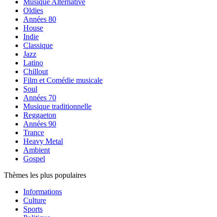
Musique Alternative
Oldies
Années 80
House
Indie
Classique
Jazz
Latino
Chillout
Film et Comédie musicale
Soul
Années 70
Musique traditionnelle
Reggaeton
Années 90
Trance
Heavy Metal
Ambient
Gospel
Thèmes les plus populaires
Informations
Culture
Sports