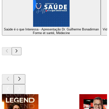
Saúde é o que Interessa - Apresentação Dr. Guilherme Bonadirman
Vida
Forme et santé, Médecine
Les meilleurs
podcasts
Les meilleurs
podcasts
Les meilleurs
podcasts