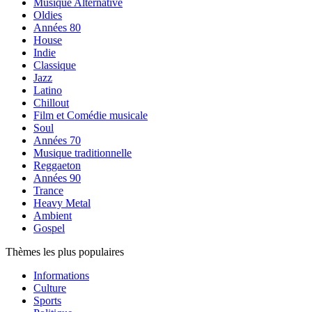
Musique Alternative
Oldies
Années 80
House
Indie
Classique
Jazz
Latino
Chillout
Film et Comédie musicale
Soul
Années 70
Musique traditionnelle
Reggaeton
Années 90
Trance
Heavy Metal
Ambient
Gospel
Thèmes les plus populaires
Informations
Culture
Sports