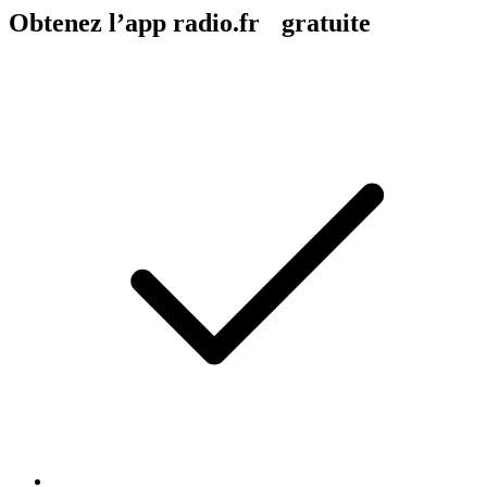
Obtenez l’app radio.fr gratuite