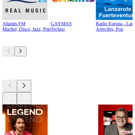
Atlantis FM
GAYMAS
Radio Europa - Lanz
Macher, Disco, Jazz, Pop
Techno
Arrecifes, Pop
Les meilleurs
podcasts
Les meilleurs
podcasts
Les meilleurs
podcasts