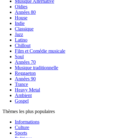
Musique Alternative
Oldies
Années 80
House
Indie
Classique
Jazz
Latino
Chillout
Film et Comédie musicale
Soul
Années 70
Musique traditionnelle
Reggaeton
Années 90
Trance
Heavy Metal
Ambient
Gospel
Thèmes les plus populaires
Informations
Culture
Sports