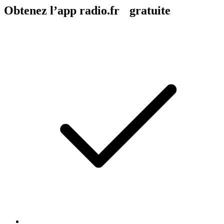
Obtenez l’app radio.fr gratuite