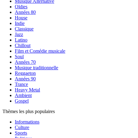
Musique Alternative
Oldies
Années 80
House
Indie
Classique
Jazz
Latino
Chillout
Film et Comédie musicale
Soul
Années 70
Musique traditionnelle
Reggaeton
Années 90
Trance
Heavy Metal
Ambient
Gospel
Thèmes les plus populaires
Informations
Culture
Sports