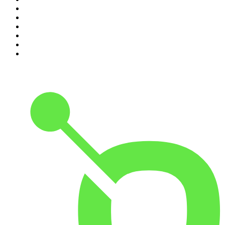
5
.
Entrez dans l'Histoire
6
.
Les grands dossiers de l'Histoire par Franck Ferrand
7
.
L'Heure Du Crime
8
.
Transfert
9
.
HugoDécrypte - Actus et interviews
10
.
Small Talk - Konbini