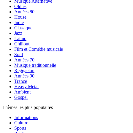
Musique Alternative
Oldies
Années 80
House
Indie
Classique
Jazz
Latino
Chillout
Film et Comédie musicale
Soul
Années 70
Musique traditionnelle
Reggaeton
Années 90
Trance
Heavy Metal
Ambient
Gospel
Thèmes les plus populaires
Informations
Culture
Sports