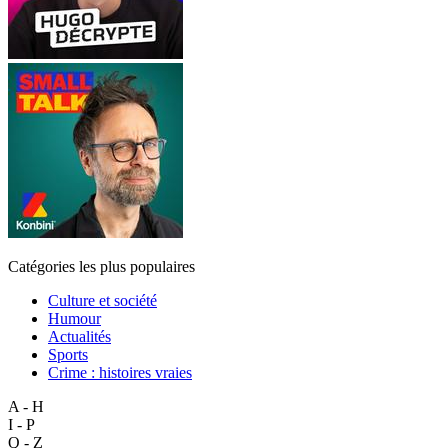
Catégories les plus populaires
Culture et société
Humour
Actualités
Sports
Crime : histoires vraies
A - H
I - P
Q - Z