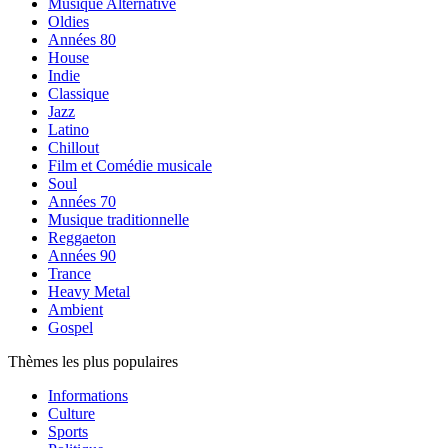
Musique Alternative
Oldies
Années 80
House
Indie
Classique
Jazz
Latino
Chillout
Film et Comédie musicale
Soul
Années 70
Musique traditionnelle
Reggaeton
Années 90
Trance
Heavy Metal
Ambient
Gospel
Thèmes les plus populaires
Informations
Culture
Sports