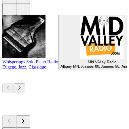
Whisperings Solo Piano Radio
Mid VAlley Radio
Albany MN, Années 80, Années 90, Ann
Eugene, Jazz, Classique
Les meilleurs
podcasts
Les meilleurs
podcasts
Les meilleurs
podcasts