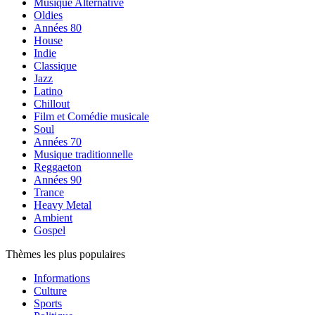
Musique Alternative
Oldies
Années 80
House
Indie
Classique
Jazz
Latino
Chillout
Film et Comédie musicale
Soul
Années 70
Musique traditionnelle
Reggaeton
Années 90
Trance
Heavy Metal
Ambient
Gospel
Thèmes les plus populaires
Informations
Culture
Sports