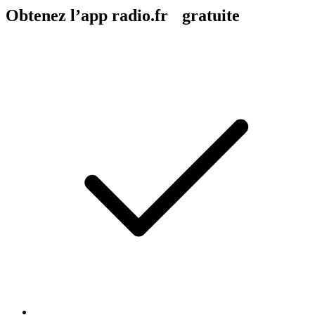
Obtenez l’app radio.fr gratuite