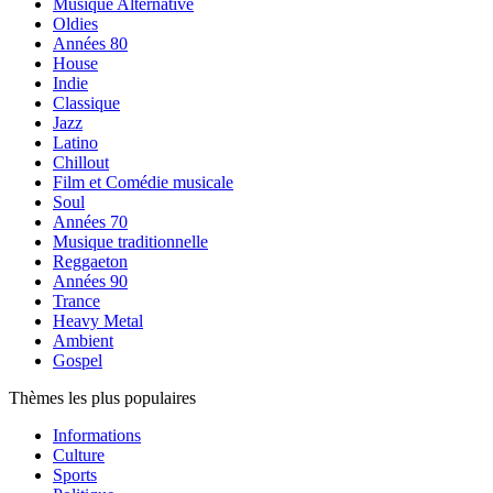
Musique Alternative
Oldies
Années 80
House
Indie
Classique
Jazz
Latino
Chillout
Film et Comédie musicale
Soul
Années 70
Musique traditionnelle
Reggaeton
Années 90
Trance
Heavy Metal
Ambient
Gospel
Thèmes les plus populaires
Informations
Culture
Sports