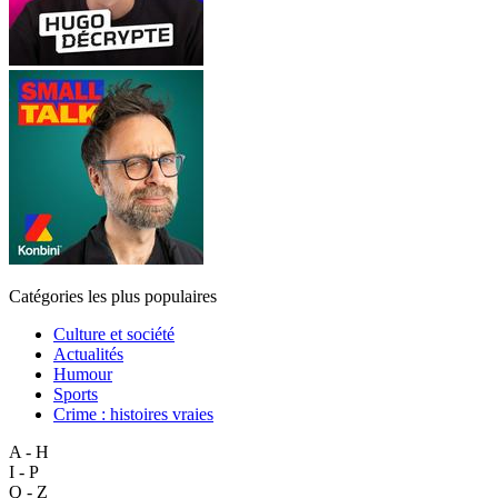
Catégories les plus populaires
Culture et société
Actualités
Humour
Sports
Crime : histoires vraies
A - H
I - P
Q - Z