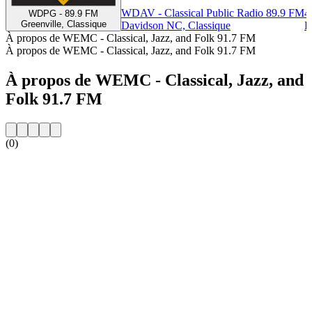
WDAV - Classical Public Radio 89.9 FM
4
WDPG - 89.9 FM
Greenville, Classique
Davidson NC, Classique
B
À propos de WEMC - Classical, Jazz, and Folk 91.7 FM
À propos de WEMC - Classical, Jazz, and Folk 91.7 FM
À propos de WEMC - Classical, Jazz, and
Folk 91.7 FM
(0)
Site web de la radio