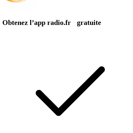
Obtenez l’app radio.fr gratuite