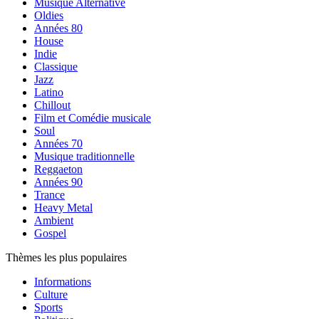
Musique Alternative
Oldies
Années 80
House
Indie
Classique
Jazz
Latino
Chillout
Film et Comédie musicale
Soul
Années 70
Musique traditionnelle
Reggaeton
Années 90
Trance
Heavy Metal
Ambient
Gospel
Thèmes les plus populaires
Informations
Culture
Sports