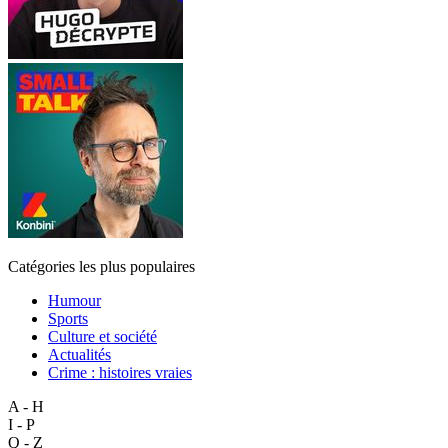
Catégories les plus populaires
Humour
Sports
Culture et société
Actualités
Crime : histoires vraies
A - H
I - P
Q - Z