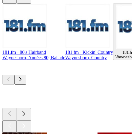
181.fm - 80's Hairband
181.fm - Kickin' Country
181.fm
Waynesbor
Waynesboro, Années 80, Ballade
Waynesboro, Country
Les meilleurs
podcasts
Les meilleurs
podcasts
Les meilleurs
podcasts