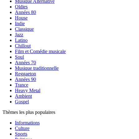
Musique Alternative
Oldies
Années 80
House
Indie
Classique
Jazz
Latino
Chillout
Film et Comédie musicale
Soul
Années 70
Musique traditionnelle
Reggaeton
Années 90
Trance
Heavy Metal
Ambient
Gospel
Thèmes les plus populaires
Informations
Culture
Sports