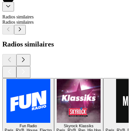
Radios similaires
Radios similaires
Radios similaires
Fun Radio
Skyrock Klassiks
Paris, R'n'B, House, Electro
Paris, R'n'B, Rap, Hip Hop
Paris, R'n'B, 