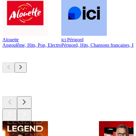
Alouette
ici Périgord
Angoulême, Hits, Pop, Electro
Périgord, Hits, Chansons françaises, P
Les meilleurs
podcasts
Les meilleurs
podcasts
Les meilleurs
podcasts