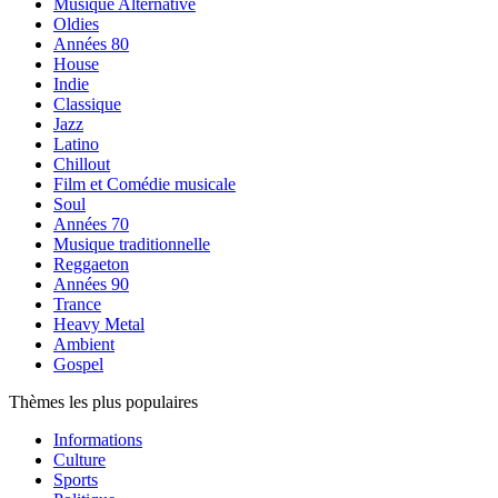
Musique Alternative
Oldies
Années 80
House
Indie
Classique
Jazz
Latino
Chillout
Film et Comédie musicale
Soul
Années 70
Musique traditionnelle
Reggaeton
Années 90
Trance
Heavy Metal
Ambient
Gospel
Thèmes les plus populaires
Informations
Culture
Sports