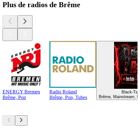
Plus de radios de Brême
ENERGY Bremen
Radio Roland
Black-Tig
Brême, Mainstream, D
Brême, Pop
Brême, Pop, Tubes
Les meilleurs
podcasts
Les meilleurs
podcasts
Les meilleurs
podcasts