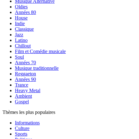
Musique Alternative
Oldies
Années 80
House
Indie
Classique
Jazz
Latino
Chillout
Film et Comédie musicale
Soul
Années 70
Musique traditionnelle
Reggaeton
Années 90
Trance
Heavy Metal
Ambient
Gospel
Thèmes les plus populaires
Informations
Culture
Sports