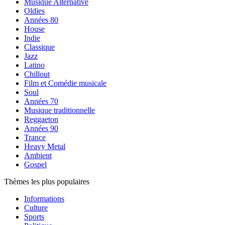
Musique Alternative
Oldies
Années 80
House
Indie
Classique
Jazz
Latino
Chillout
Film et Comédie musicale
Soul
Années 70
Musique traditionnelle
Reggaeton
Années 90
Trance
Heavy Metal
Ambient
Gospel
Thèmes les plus populaires
Informations
Culture
Sports