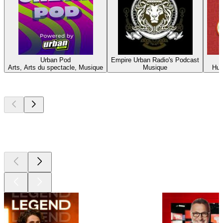
Urban Pod
Empire Urban Radio's Podcast
Arts, Arts du spectacle, Musique
Musique
Hum
Les meilleurs
podcasts
Les meilleurs
podcasts
Les meilleurs
podcasts