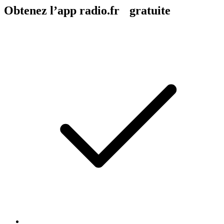
Obtenez l’app radio.fr gratuite