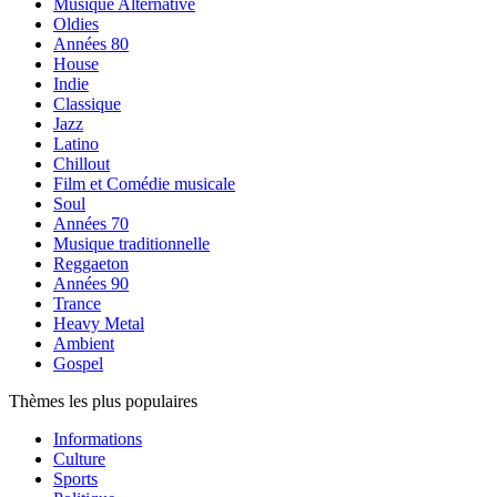
Musique Alternative
Oldies
Années 80
House
Indie
Classique
Jazz
Latino
Chillout
Film et Comédie musicale
Soul
Années 70
Musique traditionnelle
Reggaeton
Années 90
Trance
Heavy Metal
Ambient
Gospel
Thèmes les plus populaires
Informations
Culture
Sports