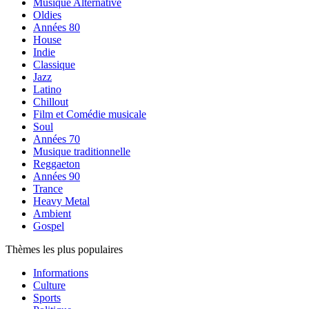
Musique Alternative
Oldies
Années 80
House
Indie
Classique
Jazz
Latino
Chillout
Film et Comédie musicale
Soul
Années 70
Musique traditionnelle
Reggaeton
Années 90
Trance
Heavy Metal
Ambient
Gospel
Thèmes les plus populaires
Informations
Culture
Sports