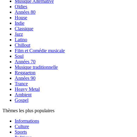
Musique Alternative
Oldies
Années 80
House
Indie
Classique
Jazz
Latino
Chillout
Film et Comédie musicale
Soul
Années 70
Musique traditionnelle
Reggaeton
Années 90
Trance
Heavy Metal
Ambient
Gospel
Thèmes les plus populaires
Informations
Culture
Sports