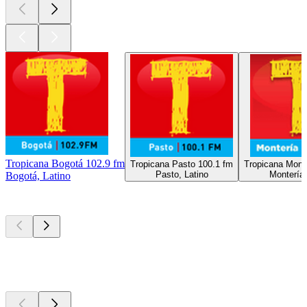
Tropicana Bogotá 102.9 fm
Tropicana Pasto 100.1 fm
Tropicana Mont
Pasto, Latino
Montería,
Bogotá, Latino
Les meilleurs
podcasts
Les meilleurs
podcasts
Les meilleurs
podcasts