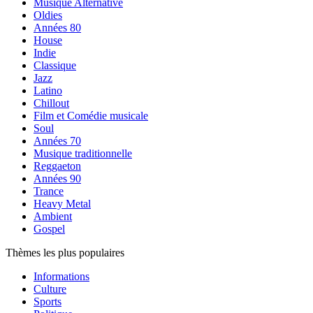
Musique Alternative
Oldies
Années 80
House
Indie
Classique
Jazz
Latino
Chillout
Film et Comédie musicale
Soul
Années 70
Musique traditionnelle
Reggaeton
Années 90
Trance
Heavy Metal
Ambient
Gospel
Thèmes les plus populaires
Informations
Culture
Sports