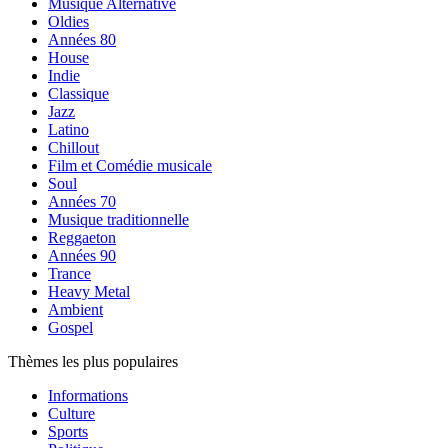
Musique Alternative
Oldies
Années 80
House
Indie
Classique
Jazz
Latino
Chillout
Film et Comédie musicale
Soul
Années 70
Musique traditionnelle
Reggaeton
Années 90
Trance
Heavy Metal
Ambient
Gospel
Thèmes les plus populaires
Informations
Culture
Sports