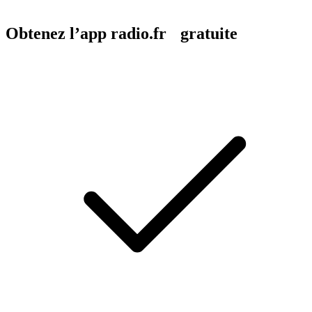
Obtenez l’app radio.fr gratuite