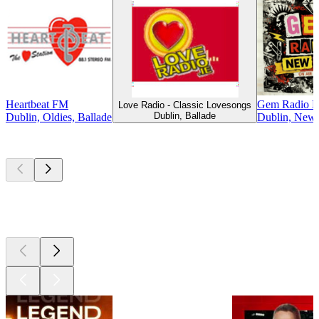
Heartbeat FM
Gem Radio 
Love Radio - Classic Lovesongs
Dublin, Ballade
Dublin, Oldies, Ballade
Dublin, New 
Les meilleurs
podcasts
Les meilleurs
podcasts
Les meilleurs
podcasts