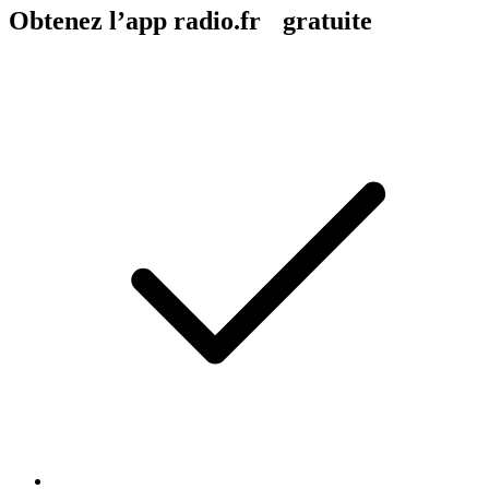
Obtenez l’app radio.fr gratuite