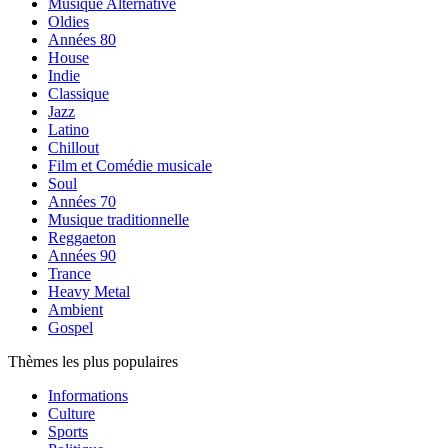
Musique Alternative
Oldies
Années 80
House
Indie
Classique
Jazz
Latino
Chillout
Film et Comédie musicale
Soul
Années 70
Musique traditionnelle
Reggaeton
Années 90
Trance
Heavy Metal
Ambient
Gospel
Thèmes les plus populaires
Informations
Culture
Sports