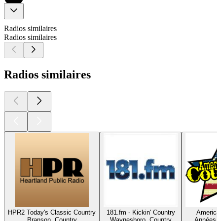
Radios similaires
Radios similaires
Radios similaires
HPR2 Today's Classic Country
181.fm - Kickin' Country
America'
Branson, Country
Waynesboro, Country
Années 9