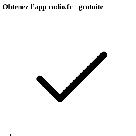
Obtenez l’app radio.fr gratuite