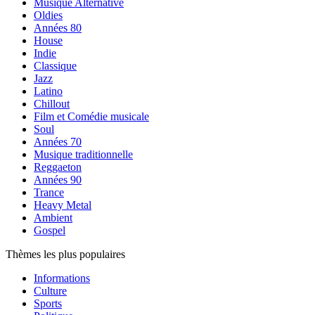
Musique Alternative
Oldies
Années 80
House
Indie
Classique
Jazz
Latino
Chillout
Film et Comédie musicale
Soul
Années 70
Musique traditionnelle
Reggaeton
Années 90
Trance
Heavy Metal
Ambient
Gospel
Thèmes les plus populaires
Informations
Culture
Sports