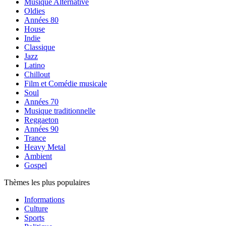
Musique Alternative
Oldies
Années 80
House
Indie
Classique
Jazz
Latino
Chillout
Film et Comédie musicale
Soul
Années 70
Musique traditionnelle
Reggaeton
Années 90
Trance
Heavy Metal
Ambient
Gospel
Thèmes les plus populaires
Informations
Culture
Sports