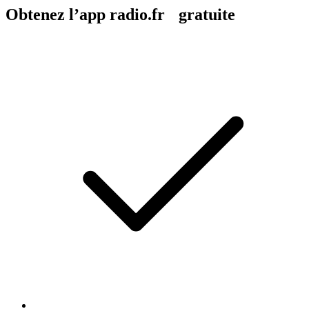
Obtenez l’app radio.fr gratuite