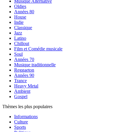
Musique Alternative
Oldies
Années 80
House
Indie
Classique
Jazz
Latino
Chillout
Film et Comédie musicale
Soul
Années 70
Musique traditionnelle
Reggaeton
Années 90
Trance
Heavy Metal
Ambient
Gospel
Thèmes les plus populaires
Informations
Culture
Sports