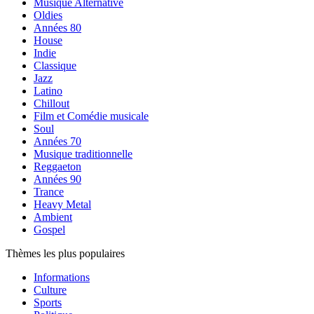
Musique Alternative
Oldies
Années 80
House
Indie
Classique
Jazz
Latino
Chillout
Film et Comédie musicale
Soul
Années 70
Musique traditionnelle
Reggaeton
Années 90
Trance
Heavy Metal
Ambient
Gospel
Thèmes les plus populaires
Informations
Culture
Sports