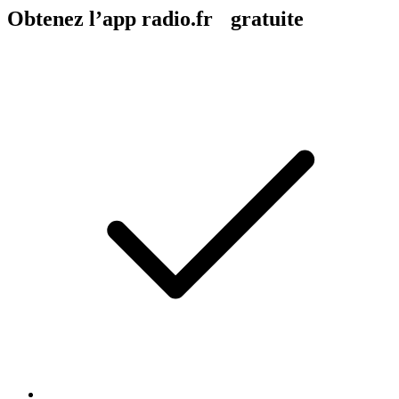
Obtenez l’app radio.fr gratuite