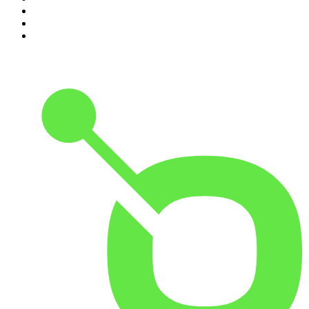
8
.
Transfert
9
.
HugoDécrypte - Actus et interviews
10
.
Small Talk - Konbini