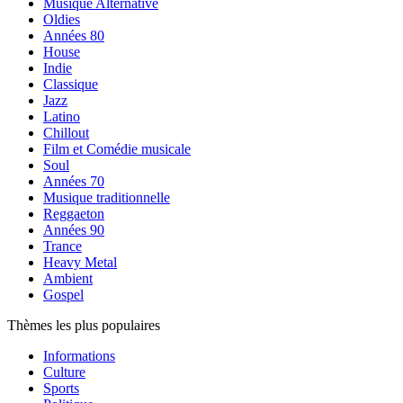
Musique Alternative
Oldies
Années 80
House
Indie
Classique
Jazz
Latino
Chillout
Film et Comédie musicale
Soul
Années 70
Musique traditionnelle
Reggaeton
Années 90
Trance
Heavy Metal
Ambient
Gospel
Thèmes les plus populaires
Informations
Culture
Sports