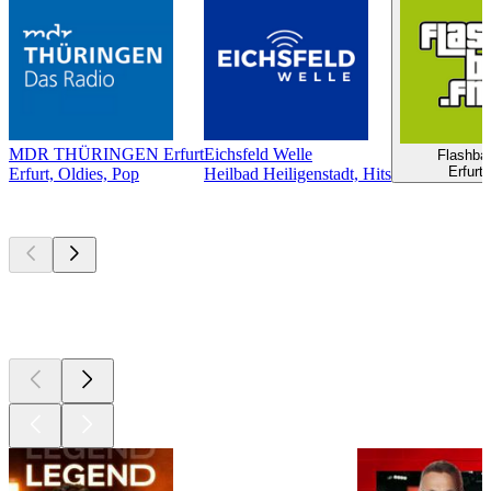
MDR THÜRINGEN Erfurt
Eichsfeld Welle
Flashba
Erfurt
Erfurt, Oldies, Pop
Heilbad Heiligenstadt, Hits
Les meilleurs
podcasts
Les meilleurs
podcasts
Les meilleurs
podcasts