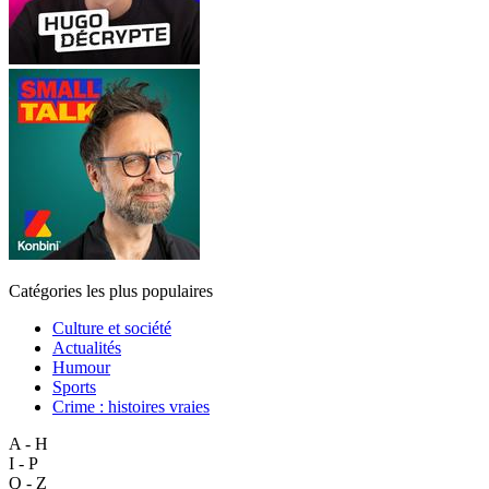
Catégories les plus populaires
Culture et société
Actualités
Humour
Sports
Crime : histoires vraies
A - H
I - P
Q - Z