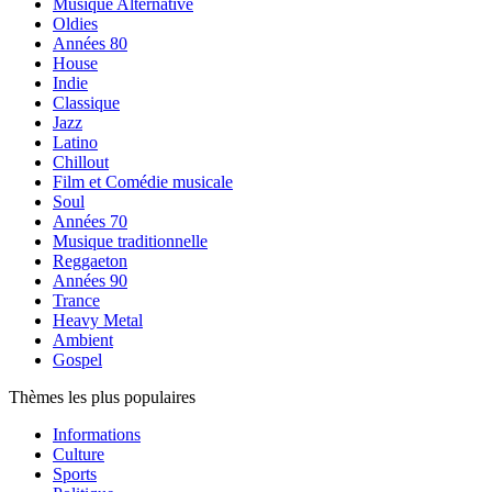
Musique Alternative
Oldies
Années 80
House
Indie
Classique
Jazz
Latino
Chillout
Film et Comédie musicale
Soul
Années 70
Musique traditionnelle
Reggaeton
Années 90
Trance
Heavy Metal
Ambient
Gospel
Thèmes les plus populaires
Informations
Culture
Sports