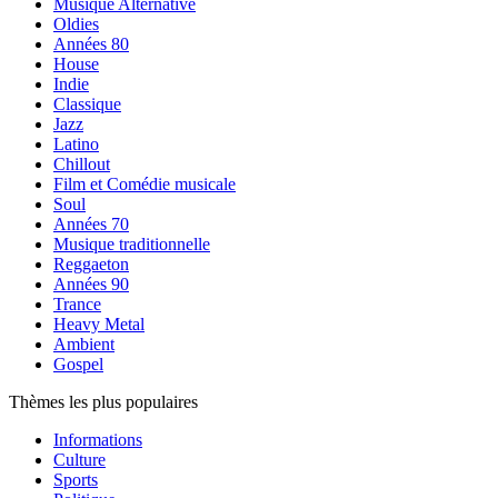
Musique Alternative
Oldies
Années 80
House
Indie
Classique
Jazz
Latino
Chillout
Film et Comédie musicale
Soul
Années 70
Musique traditionnelle
Reggaeton
Années 90
Trance
Heavy Metal
Ambient
Gospel
Thèmes les plus populaires
Informations
Culture
Sports